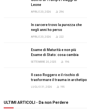
Leone
APRILE 20, 2026
296
In carcere trovo la purezza che
negli anni ho perso
APRILE 20, 2026
222
Esame di Maturità e non più
Esame di Stato: cosa cambia
SETTEMBRE 20, 2025
196
Il caso Roggero e il rischio di
trasformare il trauma in archetipo
LUGLIO 31, 2026
195
ULTIMI ARTICOLI - Da non Perdere