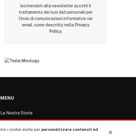
Iscrivendoti alla newsletter accetti il
trattamento dei tuoi dati personali per
l’invio di comunicazioni informative via
email, come descritto nella
Privacy
Policy
.
MENU
La Nostra Storia
La governance del sito giornale TUTTI Europa
ventitrenta
ziamo i cookie anche per
personalizzare contenuti ed
×