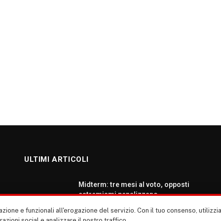
ULTIMI ARTICOLI
Midterm: tre mesi al voto, opposti
estremismi penalizzano
democratici e repubblicani
zione e funzionali all'erogazione del servizio. Con il tuo consenso, utiliz
AGOSTO 5, 2026
erazioni social e analizzare il nostro traffico.