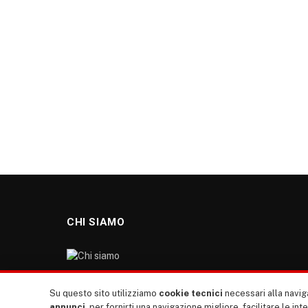
CHI SIAMO
“TUTTI europa ventitrenta” non nasce dal nulla. Il
Su questo sito utilizziamo
cookie tecnici
necessari alla naviga
nostro sito giornale è l’erede di “TUTTI”: giornale
annunci
, per fornirti una navigazione migliore, facilitare le int