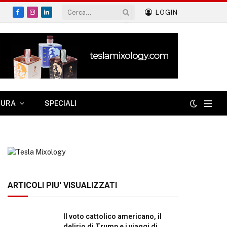
LOGIN
Facebook
Instagram
LinkedIn
TURA
SPECIALI
ARTICOLI PIU' VISUALIZZATI
Il voto cattolico americano, il
delirio di Trump e i viaggi di