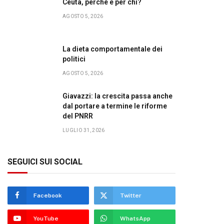
Ceuta, perché e per chi?
AGOSTO 5, 2026
La dieta comportamentale dei
politici
AGOSTO 5, 2026
Giavazzi: la crescita passa anche
dal portare a termine le riforme
del PNRR
LUGLIO 31, 2026
SEGUICI SUI SOCIAL
Facebook
Twitter
YouTube
WhatsApp