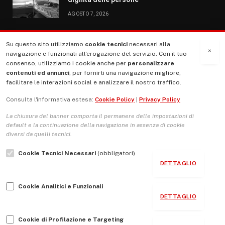
AGOSTO 7, 2026
Su questo sito utilizziamo
cookie tecnici
necessari alla
MENU
×
navigazione e funzionali all'erogazione del servizio. Con il tuo
consenso, utilizziamo i cookie anche per
personalizzare
contenuti ed annunci
, per fornirti una navigazione migliore,
La Nostra Storia
facilitare le interazioni social e analizzare il nostro traffico.
La governance del sito giornale TUTTI Europa ventitrenta
Consulta l'informativa estesa:
Cookie Policy
|
Privacy Policy
Comitato promotore
La chiusura del banner comporta il permanere delle impostazioni di
Le Copertine
default e la continuazione della navigazione in assenza di cookie
diversi da quelli tecnici.
L’Associazione
Cookie Tecnici Necessari
(obbligatori)
Indirizzo Socio Politico Culturale
DETTAGLIO
Cambio di passo
Cookie Analitici e Funzionali
Guida per le autrici e gli autori
DETTAGLIO
Contatti
Cookie di Profilazione e Targeting