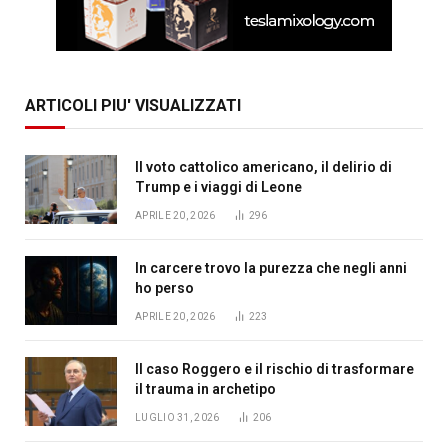
ARTICOLI PIU' VISUALIZZATI
Il voto cattolico americano, il delirio di
Trump e i viaggi di Leone
APRILE 20, 2026
296
In carcere trovo la purezza che negli anni
ho perso
APRILE 20, 2026
223
Il caso Roggero e il rischio di trasformare
il trauma in archetipo
LUGLIO 31, 2026
206