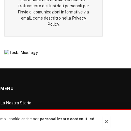
trattamento dei tuoi dati personali per
l’invio di comunicazioni informative via
email, come descritto nella
Privacy
Policy
.
MENU
La Nostra Storia
La governance del sito giornale TUTTI Europa
ventitrenta
ziamo i cookie anche per
personalizzare contenuti ed
×
Comitato promotore