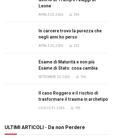
Leone
APRILE 20, 2026
296
In carcere trovo la purezza che
negli anni ho perso
APRILE 20, 2026
222
Esame di Maturità e non più
Esame di Stato: cosa cambia
SETTEMBRE 20, 2025
196
Il caso Roggero e il rischio di
trasformare il trauma in archetipo
LUGLIO 31, 2026
195
ULTIMI ARTICOLI - Da non Perdere