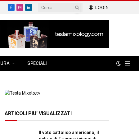
LOGIN
Facebook
Instagram
LinkedIn
TURA
SPECIALI
ARTICOLI PIU' VISUALIZZATI
Il voto cattolico americano, il
delirio di Trump e i viaggi di