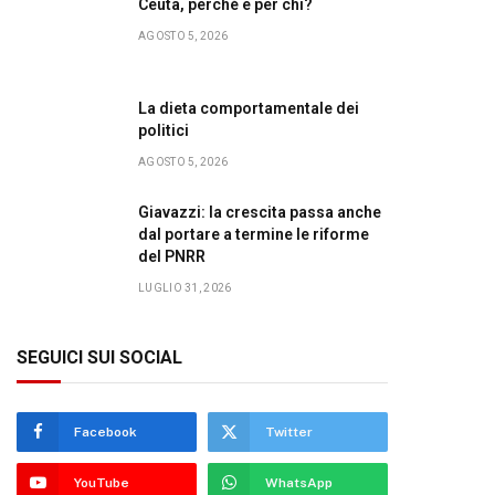
Ceuta, perché e per chi?
AGOSTO 5, 2026
La dieta comportamentale dei
politici
AGOSTO 5, 2026
Giavazzi: la crescita passa anche
dal portare a termine le riforme
del PNRR
LUGLIO 31, 2026
SEGUICI SUI SOCIAL
Facebook
Twitter
YouTube
WhatsApp