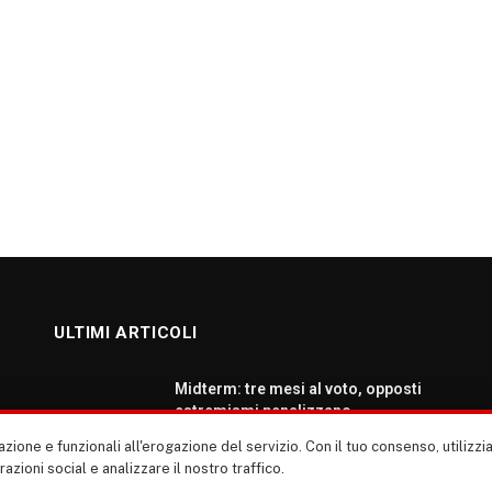
ULTIMI ARTICOLI
Midterm: tre mesi al voto, opposti
estremismi penalizzano
democratici e repubblicani
zione e funzionali all'erogazione del servizio. Con il tuo consenso, utiliz
AGOSTO 5, 2026
erazioni social e analizzare il nostro traffico.