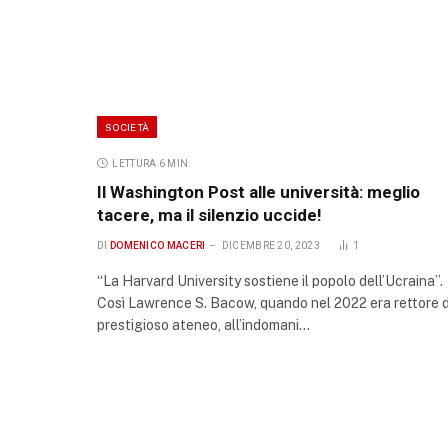
SOCIETÀ
LETTURA 6 MIN.
Il Washington Post alle università: meglio
tacere, ma il silenzio uccide!
DI
DOMENICO MACERI
DICEMBRE 20, 2023
1
“La Harvard University sostiene il popolo dell’Ucraina”.
Così Lawrence S. Bacow, quando nel 2022 era rettore 
prestigioso ateneo, all’indomani…