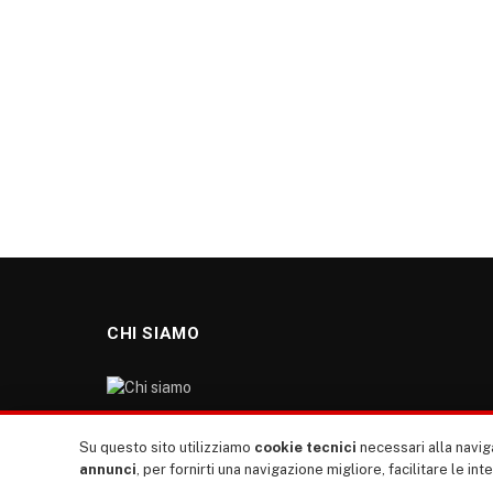
CHI SIAMO
“TUTTI europa ventitrenta” non nasce dal nulla. Il
Su questo sito utilizziamo
cookie tecnici
necessari alla naviga
nostro sito giornale è l’erede di “TUTTI”: giornale
annunci
, per fornirti una navigazione migliore, facilitare le int
giovanile europeista terzomondista indipendente degli