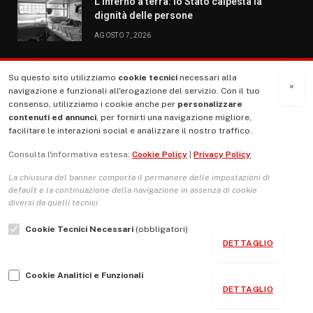
L’inferno a terra: lo Stato calpesta la
dignità delle persone
AGOSTO 7, 2026
Su questo sito utilizziamo
cookie tecnici
necessari alla
MENU
×
navigazione e funzionali all'erogazione del servizio. Con il tuo
consenso, utilizziamo i cookie anche per
personalizzare
contenuti ed annunci
, per fornirti una navigazione migliore,
La Nostra Storia
facilitare le interazioni social e analizzare il nostro traffico.
La governance del sito giornale TUTTI Europa ventitrenta
Consulta l'informativa estesa:
Cookie Policy
|
Privacy Policy
Comitato promotore
La chiusura del banner comporta il permanere delle impostazioni di
Le Copertine
default e la continuazione della navigazione in assenza di cookie
diversi da quelli tecnici.
L’Associazione
Cookie Tecnici Necessari
(obbligatori)
Indirizzo Socio Politico Culturale
DETTAGLIO
Cambio di passo
Cookie Analitici e Funzionali
Guida per le autrici e gli autori
DETTAGLIO
Contatti