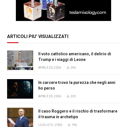
ARTICOLI PIU' VISUALIZZATI
Il voto cattolico americano, il delirio di
Trump e i viaggi di Leone
APRILE 20, 2026
296
In carcere trovo la purezza che negli anni
ho perso
APRILE 20, 2026
223
Il caso Roggero e il rischio di trasformare
il trauma in archetipo
LUGLIO 31, 2026
196