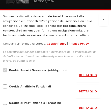
AGOSTO 7, 2026
Su questo sito utilizziamo
cookie tecnici
necessari alla
MENU
×
navigazione e funzionali all'erogazione del servizio. Con il tuo
consenso, utilizziamo i cookie anche per
personalizzare
contenuti ed annunci
, per fornirti una navigazione migliore,
La Nostra Storia
facilitare le interazioni social e analizzare il nostro traffico.
La governance del sito giornale TUTTI Europa ventitrenta
Consulta l'informativa estesa:
Cookie Policy
|
Privacy Policy
Comitato promotore
La chiusura del banner comporta il permanere delle impostazioni di
Le Copertine
default e la continuazione della navigazione in assenza di cookie
diversi da quelli tecnici.
L’Associazione
Cookie Tecnici Necessari
(obbligatori)
Indirizzo Socio Politico Culturale
DETTAGLIO
Cambio di passo
Cookie Analitici e Funzionali
Guida per le autrici e gli autori
DETTAGLIO
Contatti
Cookie di Profilazione e Targeting
DETTAGLIO