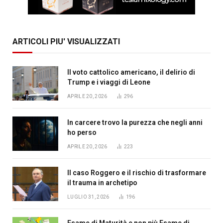
ARTICOLI PIU' VISUALIZZATI
Il voto cattolico americano, il delirio di
Trump e i viaggi di Leone
APRILE 20, 2026
296
In carcere trovo la purezza che negli anni
ho perso
APRILE 20, 2026
223
Il caso Roggero e il rischio di trasformare
il trauma in archetipo
LUGLIO 31, 2026
196
Esame di Maturità e non più Esame di