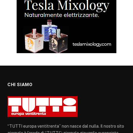
CHI SIAMO
“TUTTI europa ventitrenta” non nasce dal nulla. Il nostro sito
giornale è l’erede di “TUTTI”: giornale giovanile europeista