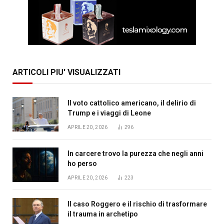
ARTICOLI PIU' VISUALIZZATI
Il voto cattolico americano, il delirio di
Trump e i viaggi di Leone
APRILE 20, 2026
296
In carcere trovo la purezza che negli anni
ho perso
APRILE 20, 2026
223
Il caso Roggero e il rischio di trasformare
il trauma in archetipo