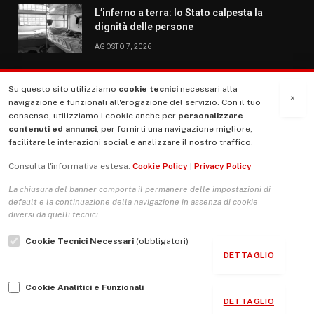
L’inferno a terra: lo Stato calpesta la
dignità delle persone
AGOSTO 7, 2026
Su questo sito utilizziamo
cookie tecnici
necessari alla
MENU
×
navigazione e funzionali all'erogazione del servizio. Con il tuo
consenso, utilizziamo i cookie anche per
personalizzare
contenuti ed annunci
, per fornirti una navigazione migliore,
La Nostra Storia
facilitare le interazioni social e analizzare il nostro traffico.
La governance del sito giornale TUTTI Europa ventitrenta
Consulta l'informativa estesa:
Cookie Policy
|
Privacy Policy
Comitato promotore
La chiusura del banner comporta il permanere delle impostazioni di
Le Copertine
default e la continuazione della navigazione in assenza di cookie
diversi da quelli tecnici.
L’Associazione
Cookie Tecnici Necessari
(obbligatori)
Indirizzo Socio Politico Culturale
DETTAGLIO
Cambio di passo
Cookie Analitici e Funzionali
Guida per le autrici e gli autori
DETTAGLIO
Contatti