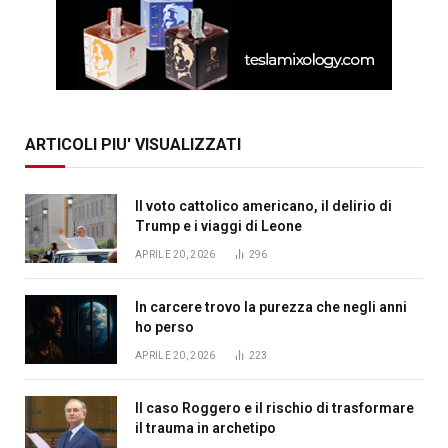
ARTICOLI PIU' VISUALIZZATI
Il voto cattolico americano, il delirio di
Trump e i viaggi di Leone
APRILE 20, 2026
296
In carcere trovo la purezza che negli anni
ho perso
APRILE 20, 2026
223
Il caso Roggero e il rischio di trasformare
il trauma in archetipo