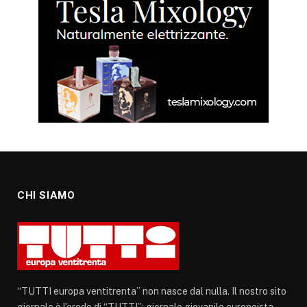
CHI SIAMO
“TUTTI europa ventitrenta” non nasce dal nulla. Il nostro sito
giornale è l’erede di “TUTTI”: giornale giovanile europeista