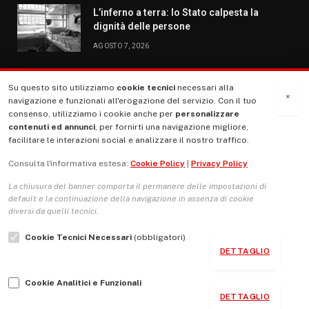
L’inferno a terra: lo Stato calpesta la
dignità delle persone
AGOSTO 7, 2026
Su questo sito utilizziamo
cookie tecnici
necessari alla
MENU
×
navigazione e funzionali all'erogazione del servizio. Con il tuo
consenso, utilizziamo i cookie anche per
personalizzare
contenuti ed annunci
, per fornirti una navigazione migliore,
La Nostra Storia
facilitare le interazioni social e analizzare il nostro traffico.
La governance del sito giornale TUTTI Europa ventitrenta
Consulta l'informativa estesa:
Cookie Policy
|
Privacy Policy
Comitato promotore
La chiusura del banner comporta il permanere delle impostazioni di
Le Copertine
default e la continuazione della navigazione in assenza di cookie
diversi da quelli tecnici.
L’Associazione
Cookie Tecnici Necessari
(obbligatori)
Indirizzo Socio Politico Culturale
DETTAGLIO
Cambio di passo
Cookie Analitici e Funzionali
Guida per le autrici e gli autori
DETTAGLIO
Contatti