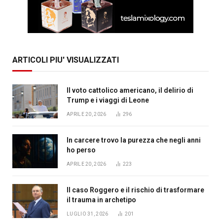
ARTICOLI PIU' VISUALIZZATI
Il voto cattolico americano, il delirio di
Trump e i viaggi di Leone
APRILE 20, 2026
296
In carcere trovo la purezza che negli anni
ho perso
APRILE 20, 2026
223
Il caso Roggero e il rischio di trasformare
il trauma in archetipo
LUGLIO 31, 2026
201