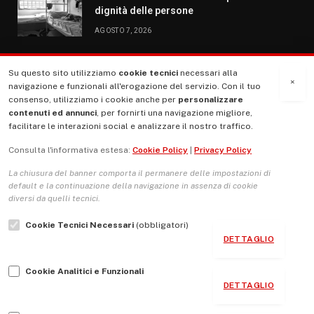
dignità delle persone
AGOSTO 7, 2026
Su questo sito utilizziamo
cookie tecnici
necessari alla
MENU
×
navigazione e funzionali all'erogazione del servizio. Con il tuo
consenso, utilizziamo i cookie anche per
personalizzare
contenuti ed annunci
, per fornirti una navigazione migliore,
La Nostra Storia
facilitare le interazioni social e analizzare il nostro traffico.
La governance del sito giornale TUTTI Europa ventitrenta
Consulta l'informativa estesa:
Cookie Policy
|
Privacy Policy
Comitato promotore
La chiusura del banner comporta il permanere delle impostazioni di
Le Copertine
default e la continuazione della navigazione in assenza di cookie
diversi da quelli tecnici.
L’Associazione
Cookie Tecnici Necessari
(obbligatori)
Indirizzo Socio Politico Culturale
DETTAGLIO
Cambio di passo
Cookie Analitici e Funzionali
Guida per le autrici e gli autori
DETTAGLIO
Contatti