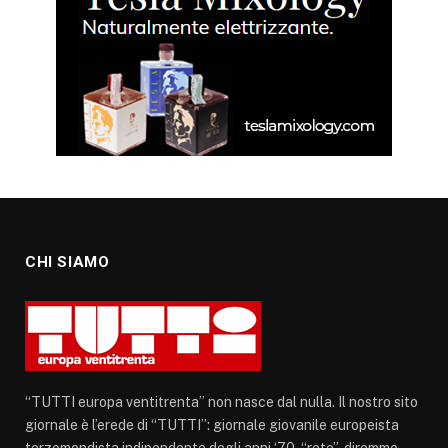
CHI SIAMO
“TUTTI europa ventitrenta” non nasce dal nulla. Il nostro sito
giornale è l’erede di “TUTTI”: giornale giovanile europeista
terzomondista indipendente degli anni ‘70, “rete”, diremmo