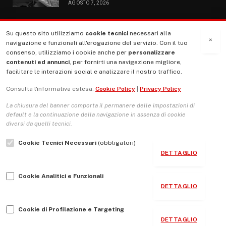
AGOSTO 7, 2026
Su questo sito utilizziamo
cookie tecnici
necessari alla
MENU
×
navigazione e funzionali all'erogazione del servizio. Con il tuo
consenso, utilizziamo i cookie anche per
personalizzare
contenuti ed annunci
, per fornirti una navigazione migliore,
La Nostra Storia
facilitare le interazioni social e analizzare il nostro traffico.
La governance del sito giornale TUTTI Europa ventitrenta
Consulta l'informativa estesa:
Cookie Policy
|
Privacy Policy
Comitato promotore
La chiusura del banner comporta il permanere delle impostazioni di
Le Copertine
default e la continuazione della navigazione in assenza di cookie
diversi da quelli tecnici.
L’Associazione
Cookie Tecnici Necessari
(obbligatori)
Indirizzo Socio Politico Culturale
DETTAGLIO
Cambio di passo
Cookie Analitici e Funzionali
Guida per le autrici e gli autori
DETTAGLIO
Contatti
Cookie di Profilazione e Targeting
DETTAGLIO