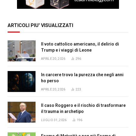
ARTICOLI PIU' VISUALIZZATI
Il voto cattolico americano, il delirio di
Trump e i viaggi di Leone
APRILE 20, 2026
296
In carcere trovo la purezza che negli anni
ho perso
APRILE 20, 2026
223
Il caso Roggero e il rischio di trasformare
il trauma in archetipo
LUGLIO 31, 2026
196
Esame di Maturità e non più Esame di