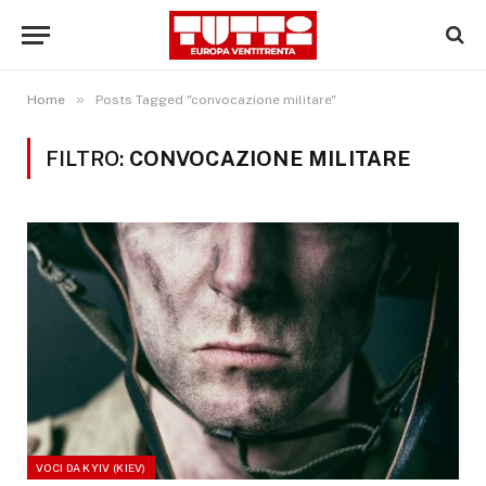
»
Home
Posts Tagged "convocazione militare"
FILTRO:
CONVOCAZIONE MILITARE
VOCI DA KYIV (KIEV)