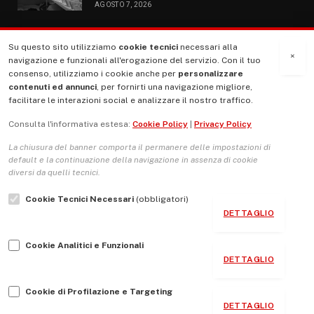
AGOSTO 7, 2026
Su questo sito utilizziamo
cookie tecnici
necessari alla
MENU
×
navigazione e funzionali all'erogazione del servizio. Con il tuo
consenso, utilizziamo i cookie anche per
personalizzare
contenuti ed annunci
, per fornirti una navigazione migliore,
La Nostra Storia
facilitare le interazioni social e analizzare il nostro traffico.
La governance del sito giornale TUTTI Europa ventitrenta
Consulta l'informativa estesa:
Cookie Policy
|
Privacy Policy
Comitato promotore
La chiusura del banner comporta il permanere delle impostazioni di
Le Copertine
default e la continuazione della navigazione in assenza di cookie
diversi da quelli tecnici.
L’Associazione
Cookie Tecnici Necessari
(obbligatori)
Indirizzo Socio Politico Culturale
DETTAGLIO
Cambio di passo
Cookie Analitici e Funzionali
Guida per le autrici e gli autori
DETTAGLIO
Contatti
Cookie di Profilazione e Targeting
DETTAGLIO