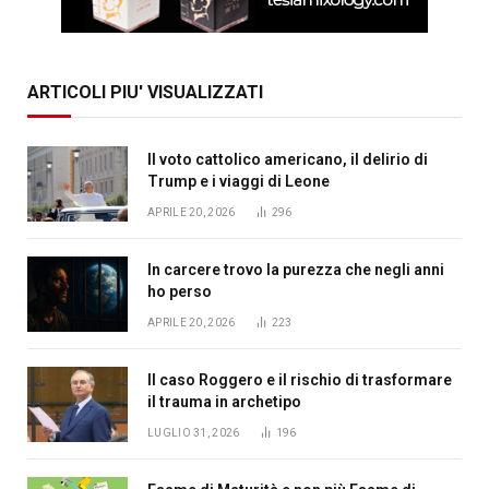
ARTICOLI PIU' VISUALIZZATI
Il voto cattolico americano, il delirio di
Trump e i viaggi di Leone
APRILE 20, 2026
296
In carcere trovo la purezza che negli anni
ho perso
APRILE 20, 2026
223
Il caso Roggero e il rischio di trasformare
il trauma in archetipo
LUGLIO 31, 2026
196