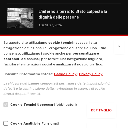
L’inferno a terra: lo Stato calpesta la
dignità delle persone
AGOSTO 7, 2026
Su questo sito utilizziamo
cookie tecnici
necessari alla
MENU
×
navigazione e funzionali all'erogazione del servizio. Con il tuo
consenso, utilizziamo i cookie anche per
personalizzare
contenuti ed annunci
, per fornirti una navigazione migliore,
La Nostra Storia
facilitare le interazioni social e analizzare il nostro traffico.
La governance del sito giornale TUTTI Europa ventitrenta
Consulta l'informativa estesa:
Cookie Policy
|
Privacy Policy
Comitato promotore
La chiusura del banner comporta il permanere delle impostazioni di
Le Copertine
default e la continuazione della navigazione in assenza di cookie
diversi da quelli tecnici.
L’Associazione
Cookie Tecnici Necessari
(obbligatori)
Indirizzo Socio Politico Culturale
DETTAGLIO
Cambio di passo
Cookie Analitici e Funzionali
Guida per le autrici e gli autori