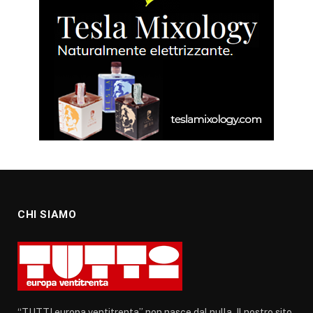
CHI SIAMO
“TUTTI europa ventitrenta” non nasce dal nulla. Il nostro sito