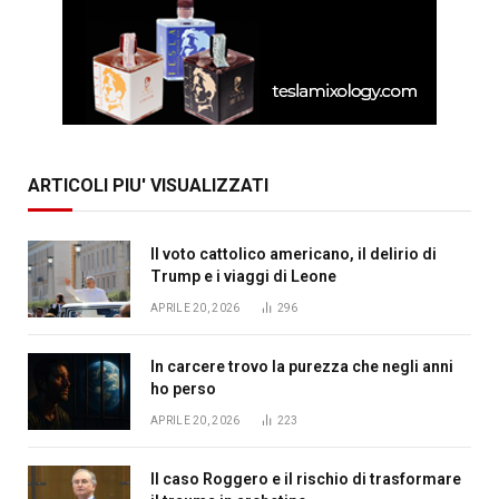
ARTICOLI PIU' VISUALIZZATI
Il voto cattolico americano, il delirio di
Trump e i viaggi di Leone
APRILE 20, 2026
296
In carcere trovo la purezza che negli anni
ho perso
APRILE 20, 2026
223
Il caso Roggero e il rischio di trasformare