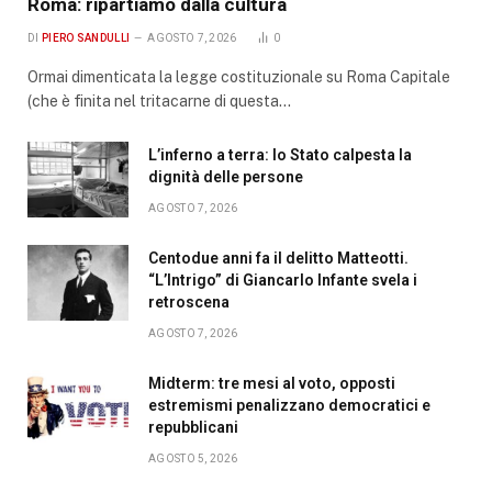
Roma: ripartiamo dalla cultura
DI
PIERO SANDULLI
AGOSTO 7, 2026
0
Ormai dimenticata la legge costituzionale su Roma Capitale
(che è finita nel tritacarne di questa…
L’inferno a terra: lo Stato calpesta la
dignità delle persone
AGOSTO 7, 2026
Centodue anni fa il delitto Matteotti.
“L’Intrigo” di Giancarlo Infante svela i
retroscena
AGOSTO 7, 2026
Midterm: tre mesi al voto, opposti
estremismi penalizzano democratici e
repubblicani
AGOSTO 5, 2026