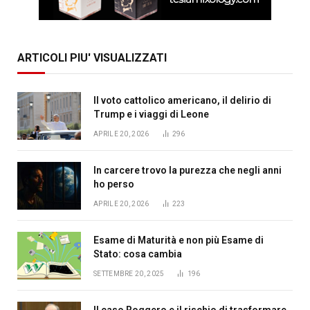
ARTICOLI PIU' VISUALIZZATI
Il voto cattolico americano, il delirio di
Trump e i viaggi di Leone
APRILE 20, 2026
296
In carcere trovo la purezza che negli anni
ho perso
APRILE 20, 2026
223
Esame di Maturità e non più Esame di
Stato: cosa cambia
SETTEMBRE 20, 2025
196
Il caso Roggero e il rischio di trasformare