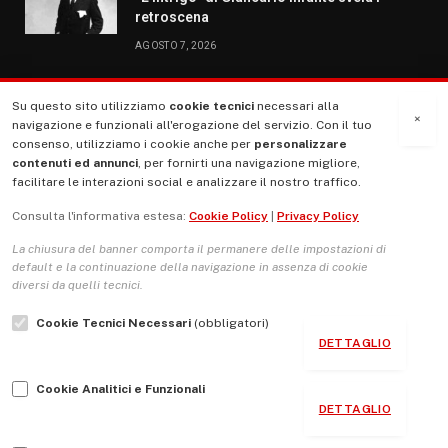
retroscena
AGOSTO 7, 2026
Su questo sito utilizziamo
cookie tecnici
necessari alla
MENU
×
navigazione e funzionali all'erogazione del servizio. Con il tuo
consenso, utilizziamo i cookie anche per
personalizzare
contenuti ed annunci
, per fornirti una navigazione migliore,
La Nostra Storia
facilitare le interazioni social e analizzare il nostro traffico.
La governance del sito giornale TUTTI Europa ventitrenta
Consulta l'informativa estesa:
Cookie Policy
|
Privacy Policy
Comitato promotore
La chiusura del banner comporta il permanere delle impostazioni di
Le Copertine
default e la continuazione della navigazione in assenza di cookie
diversi da quelli tecnici.
L’Associazione
Cookie Tecnici Necessari
(obbligatori)
Indirizzo Socio Politico Culturale
DETTAGLIO
Cambio di passo
Cookie Analitici e Funzionali
Guida per le autrici e gli autori
DETTAGLIO
Contatti