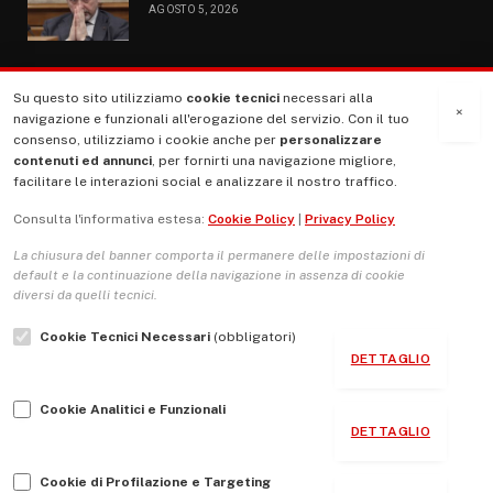
AGOSTO 5, 2026
Su questo sito utilizziamo
cookie tecnici
necessari alla
MENU
×
navigazione e funzionali all'erogazione del servizio. Con il tuo
consenso, utilizziamo i cookie anche per
personalizzare
contenuti ed annunci
, per fornirti una navigazione migliore,
La Nostra Storia
facilitare le interazioni social e analizzare il nostro traffico.
La governance del sito giornale TUTTI Europa ventitrenta
Consulta l'informativa estesa:
Cookie Policy
|
Privacy Policy
Comitato promotore
La chiusura del banner comporta il permanere delle impostazioni di
Le Copertine
default e la continuazione della navigazione in assenza di cookie
diversi da quelli tecnici.
L’Associazione
Cookie Tecnici Necessari
(obbligatori)
Indirizzo Socio Politico Culturale
DETTAGLIO
Cambio di passo
Cookie Analitici e Funzionali
Guida per le autrici e gli autori
DETTAGLIO
Contatti
Cookie di Profilazione e Targeting