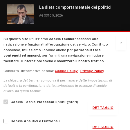
La dieta comportamentale dei politici
AGOSTO 5, 2026
Su questo sito utilizziamo
cookie tecnici
necessari alla
MENU
×
navigazione e funzionali all'erogazione del servizio. Con il tuo
consenso, utilizziamo i cookie anche per
personalizzare
contenuti ed annunci
, per fornirti una navigazione migliore,
La Nostra Storia
facilitare le interazioni social e analizzare il nostro traffico.
La governance del sito giornale TUTTI Europa ventitrenta
Consulta l'informativa estesa:
Cookie Policy
|
Privacy Policy
Comitato promotore
La chiusura del banner comporta il permanere delle impostazioni di
Le Copertine
default e la continuazione della navigazione in assenza di cookie
diversi da quelli tecnici.
L’Associazione
Cookie Tecnici Necessari
(obbligatori)
Indirizzo Socio Politico Culturale
DETTAGLIO
Cambio di passo
Cookie Analitici e Funzionali
Guida per le autrici e gli autori
DETTAGLIO