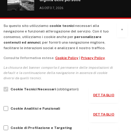
AGOSTO 7, 2026
Su questo sito utilizziamo
cookie tecnici
necessari alla
MENU
×
navigazione e funzionali all'erogazione del servizio. Con il tuo
consenso, utilizziamo i cookie anche per
personalizzare
contenuti ed annunci
, per fornirti una navigazione migliore,
La Nostra Storia
facilitare le interazioni social e analizzare il nostro traffico.
La governance del sito giornale TUTTI Europa ventitrenta
Consulta l'informativa estesa:
Cookie Policy
|
Privacy Policy
Comitato promotore
La chiusura del banner comporta il permanere delle impostazioni di
Le Copertine
default e la continuazione della navigazione in assenza di cookie
diversi da quelli tecnici.
L’Associazione
Cookie Tecnici Necessari
(obbligatori)
Indirizzo Socio Politico Culturale
DETTAGLIO
Cambio di passo
Cookie Analitici e Funzionali
Guida per le autrici e gli autori
DETTAGLIO
Contatti
Cookie di Profilazione e Targeting