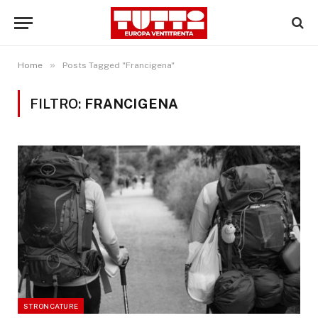
»
Home
Posts Tagged "Francigena"
FILTRO:
FRANCIGENA
STRONCATURE