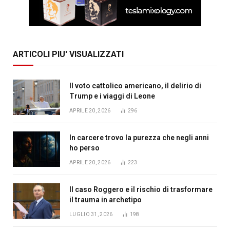
ARTICOLI PIU' VISUALIZZATI
Il voto cattolico americano, il delirio di
Trump e i viaggi di Leone
APRILE 20, 2026
296
In carcere trovo la purezza che negli anni
ho perso
APRILE 20, 2026
223
Il caso Roggero e il rischio di trasformare
il trauma in archetipo
LUGLIO 31, 2026
198