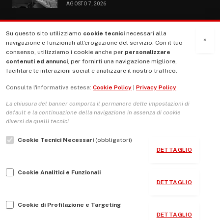
AGOSTO 7, 2026
Su questo sito utilizziamo
cookie tecnici
necessari alla
MENU
×
navigazione e funzionali all'erogazione del servizio. Con il tuo
consenso, utilizziamo i cookie anche per
personalizzare
contenuti ed annunci
, per fornirti una navigazione migliore,
La Nostra Storia
facilitare le interazioni social e analizzare il nostro traffico.
La governance del sito giornale TUTTI Europa ventitrenta
Consulta l'informativa estesa:
Cookie Policy
|
Privacy Policy
Comitato promotore
La chiusura del banner comporta il permanere delle impostazioni di
Le Copertine
default e la continuazione della navigazione in assenza di cookie
diversi da quelli tecnici.
L’Associazione
Cookie Tecnici Necessari
(obbligatori)
Indirizzo Socio Politico Culturale
DETTAGLIO
Cambio di passo
Cookie Analitici e Funzionali
Guida per le autrici e gli autori
DETTAGLIO
Contatti
Cookie di Profilazione e Targeting
DETTAGLIO