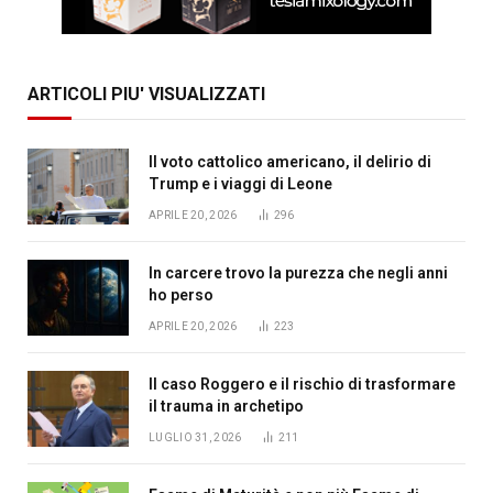
ARTICOLI PIU' VISUALIZZATI
Il voto cattolico americano, il delirio di
Trump e i viaggi di Leone
APRILE 20, 2026
296
In carcere trovo la purezza che negli anni
ho perso
APRILE 20, 2026
223
Il caso Roggero e il rischio di trasformare
il trauma in archetipo
LUGLIO 31, 2026
211