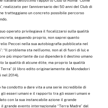
ne italiana dell’ottimo rapporto Club di Roma “Come
 realizzato per l’anniversario dei 50 anni del Club di
che tratteggiano un concreto possibile percorso
ondo.
uo operato privilegiava il focalizzarsi sulla qualità
 concreta, seguendo proprio, non saprei quanto
relio Peccei nella sua autobiografia pubblicata nel
: “Il problema sta nell’uomo, non al di fuori di lui; e
ttore più importante da cui dipenderà il destino umano
o la qualità di alcune élite, ma proprio la qualità
 Terra” (il libro edito originariamente da Mondadori
 nel 2014).
o ha condotto a dare vita a una serie incredibile di
 gli esseri umani e il rapporto tra gli esseri umani e
dato con la sua instancabile azione il grande
il grande evento internazionale “Terra Madre” dal