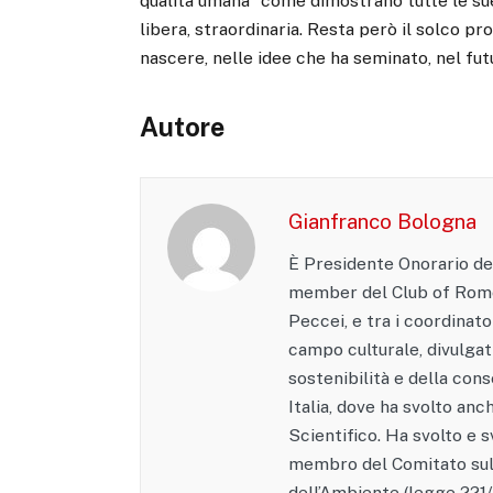
qualità umana” come dimostrano tutte le sue
libera, straordinaria. Resta però il solco p
nascere, nelle idee che ha seminato, nel fu
Autore
Gianfranco Bologna
È Presidente Onorario del
member del Club of Rome
Peccei, e tra i coordinato
campo culturale, divulgati
sostenibilità e della con
Italia, dove ha svolto anc
Scientifico. Ha svolto e s
membro del Comitato sul 
dell’Ambiente (legge 221