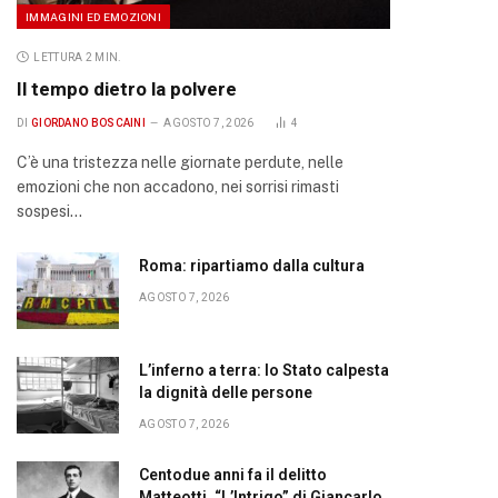
IMMAGINI ED EMOZIONI
LETTURA 2 MIN.
Il tempo dietro la polvere
DI
GIORDANO BOSCAINI
AGOSTO 7, 2026
4
C’è una tristezza nelle giornate perdute, nelle
emozioni che non accadono, nei sorrisi rimasti
sospesi…
Roma: ripartiamo dalla cultura
AGOSTO 7, 2026
L’inferno a terra: lo Stato calpesta
la dignità delle persone
AGOSTO 7, 2026
Centodue anni fa il delitto
Matteotti. “L’Intrigo” di Giancarlo