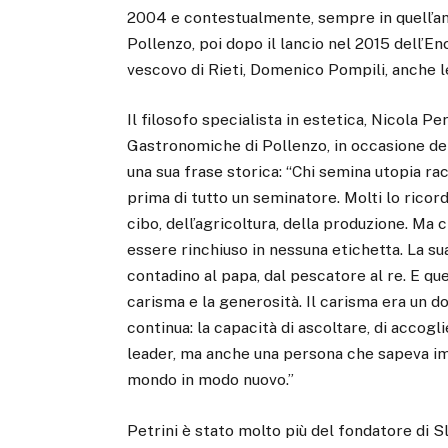
2004 e contestualmente, sempre in quell’an
Pollenzo, poi dopo il lancio nel 2015 dell’En
vescovo di Rieti, Domenico Pompili, anche l
Il filosofo specialista in estetica, Nicola Pe
Gastronomiche di Pollenzo, in occasione dell
una sua frase storica: “Chi semina utopia ra
prima di tutto un seminatore. Molti lo ric
cibo, dell’agricoltura, della produzione. Ma
essere rinchiuso in nessuna etichetta. La sua
contadino al papa, dal pescatore al re. E que
carisma e la generosità. Il carisma era un do
continua: la capacità di ascoltare, di accog
leader, ma anche una persona che sapeva imp
mondo in modo nuovo.”
Petrini è stato molto più del fondatore di S