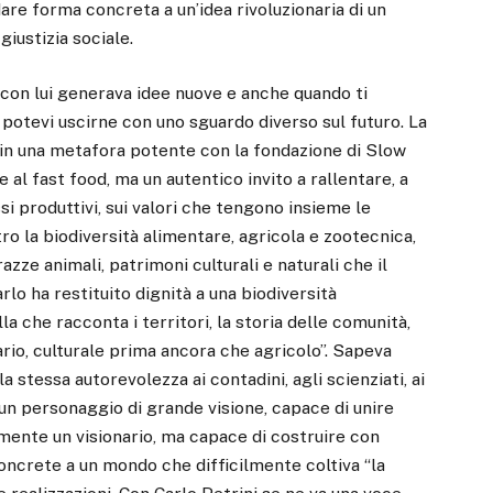
dare forma concreta a un’idea rivoluzionaria di un
giustizia sociale.
 con lui generava idee nuove e anche quando ti
 potevi uscirne con uno sguardo diverso sul futuro. La
o in una metafora potente con la fondazione di Slow
l fast food, ma un autentico invito a rallentare, a
ssi produttivi, sui valori che tengono insieme le
o la biodiversità alimentare, agricola e zootecnica,
razze animali, patrimoni culturali e naturali che il
lo ha restituito dignità a una biodiversità
 che racconta i territori, la storia delle comunità,
inario, culturale prima ancora che agricolo”. Sapeva
 stessa autorevolezza ai contadini, agli scienziati, ai
 un personaggio di grande visione, capace di unire
amente un visionario, ma capace di costruire con
oncrete a un mondo che difficilmente coltiva “la