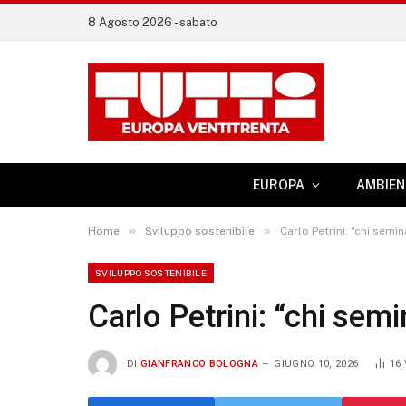
8 Agosto 2026 - sabato
EUROPA
AMBIEN
»
»
Home
Sviluppo sostenibile
Carlo Petrini: “chi semi
SVILUPPO SOSTENIBILE
Carlo Petrini: “chi semi
DI
GIANFRANCO BOLOGNA
GIUGNO 10, 2026
16