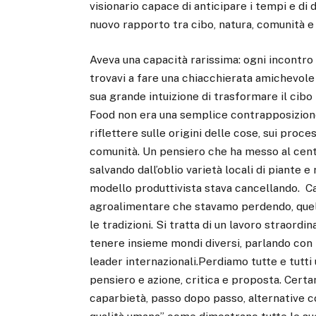
visionario capace di anticipare i tempi e di 
nuovo rapporto tra cibo, natura, comunità e 
Aveva una capacità rarissima: ogni incontro
trovavi a fare una chiacchierata amichevole
sua grande intuizione di trasformare il cib
Food non era una semplice contrapposizione a
riflettere sulle origini delle cose, sui proce
comunità. Un pensiero che ha messo al centr
salvando dall’oblio varietà locali di piante e 
modello produttivista stava cancellando. Car
agroalimentare che stavamo perdendo, quella
le tradizioni. Si tratta di un lavoro straord
tenere insieme mondi diversi, parlando con la
leader internazionali.Perdiamo tutte e tutti
pensiero e azione, critica e proposta. Cert
caparbietà, passo dopo passo, alternative c