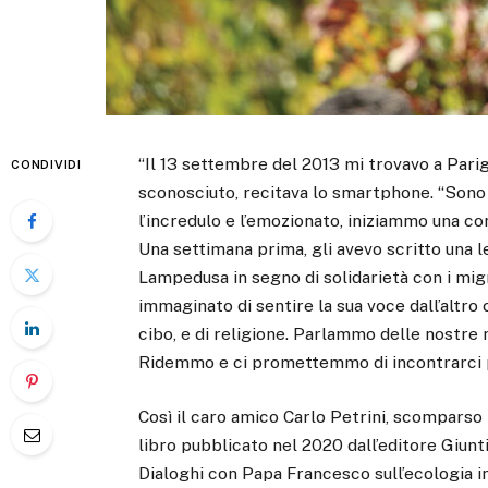
“Il 13 settembre del 2013 mi trovavo a Parig
CONDIVIDI
sconosciuto, recitava lo smartphone. “Sono 
l’incredulo e l’emozionato, iniziammo una co
Una settimana prima, gli avevo scritto una l
Lampedusa in segno di solidarietà con i mig
immaginato di sentire la sua voce dall’altro 
cibo, e di religione. Parlammo delle nostr
Ridemmo e ci promettemmo di incontrarci 
Così il caro amico Carlo Petrini, scomparso i
libro pubblicato nel 2020 dall’editore Giunti
Dialoghi con Papa Francesco sull’ecologia in