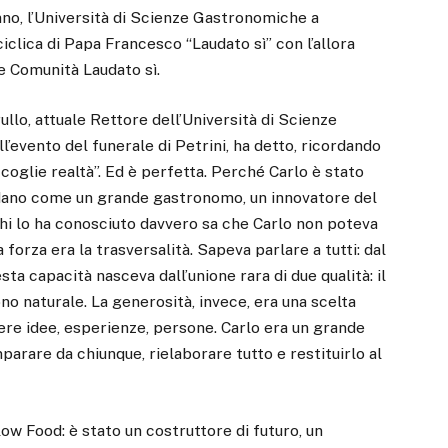
no, l’Università di Scienze Gastronomiche a
ciclica di Papa Francesco “Laudato sì” con l’allora
e Comunità Laudato sì.
rullo, attuale Rettore dell’Università di Scienze
’evento del funerale di Petrini, ha detto, ricordando
ccoglie realtà”. Ed è perfetta. Perché Carlo è stato
ordano come un grande gastronomo, un innovatore del
 chi lo ha conosciuto davvero sa che Carlo non poteva
 forza era la trasversalità. Sapeva parlare a tutti: dal
sta capacità nasceva dall’unione rara di due qualità: il
no naturale. La generosità, invece, era una scelta
liere idee, esperienze, persone. Carlo era un grande
arare da chiunque, rielaborare tutto e restituirlo al
low Food: è stato un costruttore di futuro, un