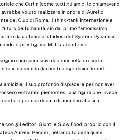
oriale che Carlin (come tutti gli amici lo chiamavano
 avrebbe voluto realizzare in onore di Aurelio
nte del Club di Roma, il think-tank internazionale
l futuro dell’umanità, sin dal primo famosissimo
2, curato da un team di studiosi del System Dynamics
mondo, il prestigioso MIT statunitense.
oseguire nei successivi decenni nella crescita
ità in un mondo dai limiti biogeofisici definiti.
tra amicizia, il suo profondo dispiacere per non aver
fossero entrambi piemontesi; una figura che invece
mentore per una decina di anni fino alla sua
na con gli editori Giunti e Slow Food, proprio con il
ioteca Aurelio Peccei”, nell’ambito della quale