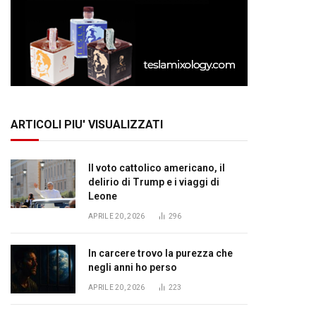
ARTICOLI PIU' VISUALIZZATI
Il voto cattolico americano, il
delirio di Trump e i viaggi di
Leone
APRILE 20, 2026
296
In carcere trovo la purezza che
negli anni ho perso
APRILE 20, 2026
223