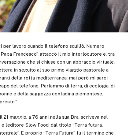
i per lavoro quando il telefono squillò. Numero
Papa Francesco”, attaccò il mio interlocutore e, tra
nversazione che si chiuse con un abbraccio virtuale.
ettera in seguito al suo primo viaggio pastorale a
ranti della rotta mediterranea; mai però mi sarei
capo del telefono. Parlammo di terra, di ecologia, di
e nonne e della saggezza contadina piemontese.
presto.”
l 21 maggio, a 76 anni nella sua Bra, scriveva nel
 e l’editore Slow Food, dal titolo “Terra futura.
tegrale”. E proprio “Terra Futura” fu il termine che