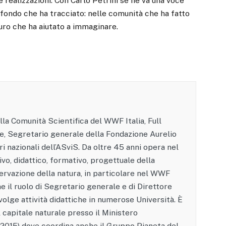
 realizzazioni. Con Carlo Petrini se ne va una voce
rofondo che ha tracciato: nelle comunità che ha fatto
turo che ha aiutato a immaginare.
la Comunità Scientifica del WWF Italia, Full
, Segretario generale della Fondazione Aurelio
ri nazionali dell’ASviS. Da oltre 45 anni opera nel
vo, didattico, formativo, progettuale della
servazione della natura, in particolare nel WWF
he il ruolo di Segretario generale e di Direttore
volge attività didattiche in numerose Università. È
capitale naturale presso il Ministero
/2015) dove coordina anche il Gruppo Pianeta del