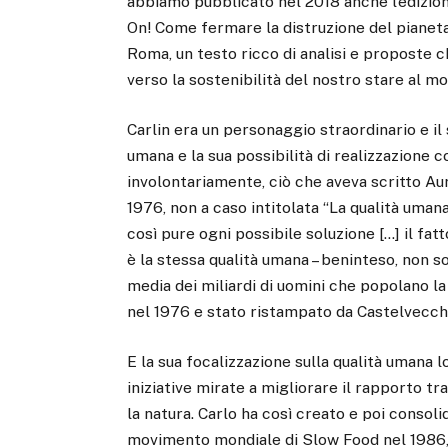
abbiamo pubblicato nel 2018 anche l’edizio
On! Come fermare la distruzione del pianeta”,
Roma, un testo ricco di analisi e proposte 
verso la sostenibilità del nostro stare al m
Carlin era un personaggio straordinario e il s
umana e la sua possibilità di realizzazione
involontariamente, ciò che aveva scritto Au
1976, non a caso intitolata “La qualità umana”
così pure ogni possibile soluzione […] il fa
è la stessa qualità umana – beninteso, non sol
media dei miliardi di uomini che popolano la
nel 1976 e stato ristampato da Castelvecchi
E la sua focalizzazione sulla qualità umana l
iniziative mirate a migliorare il rapporto tra
la natura. Carlo ha così creato e poi consoli
movimento mondiale di Slow Food nel 1986, 