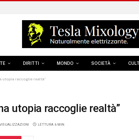
TE
DIRITTI
MONDO
SOCIETÀ
CUL
na utopia raccoglie realtà”
na utopia raccoglie realtà”
VISUALIZZAZIONI
LETTURA 6 MIN.