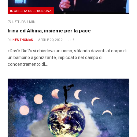
INCHIESTA SULL’UCRAINA
LETTURA 4 MIN.
Irina ed Albina, insieme per la pace
DI
INES THOMAS
APRILE 20, 2022
3
«Dov’è Dio?» si chiedeva un uomo, sfilando davanti al corpo di
un bambino agonizzante, impiccato nel campo di
concentramento di…