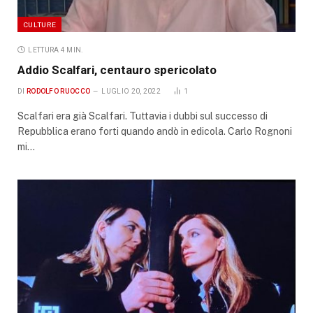
CULTURE
LETTURA 4 MIN.
Addio Scalfari, centauro spericolato
DI
RODOLFO RUOCCO
LUGLIO 20, 2022
1
Scalfari era già Scalfari. Tuttavia i dubbi sul successo di
Repubblica erano forti quando andò in edicola. Carlo Rognoni
mi…