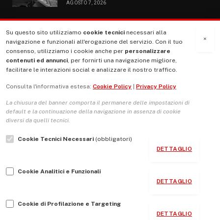
AGOSTO 7, 2026
Su questo sito utilizziamo
cookie tecnici
necessari alla
MENU
×
navigazione e funzionali all'erogazione del servizio. Con il tuo
consenso, utilizziamo i cookie anche per
personalizzare
contenuti ed annunci
, per fornirti una navigazione migliore,
La Nostra Storia
facilitare le interazioni social e analizzare il nostro traffico.
La governance del sito giornale TUTTI Europa ventitrenta
Consulta l'informativa estesa:
Cookie Policy
|
Privacy Policy
Comitato promotore
La chiusura del banner comporta il permanere delle impostazioni di
Le Copertine
default e la continuazione della navigazione in assenza di cookie
diversi da quelli tecnici.
L’Associazione
Cookie Tecnici Necessari
(obbligatori)
Indirizzo Socio Politico Culturale
DETTAGLIO
Cambio di passo
Cookie Analitici e Funzionali
Guida per le autrici e gli autori
DETTAGLIO
Contatti
Cookie di Profilazione e Targeting
DETTAGLIO