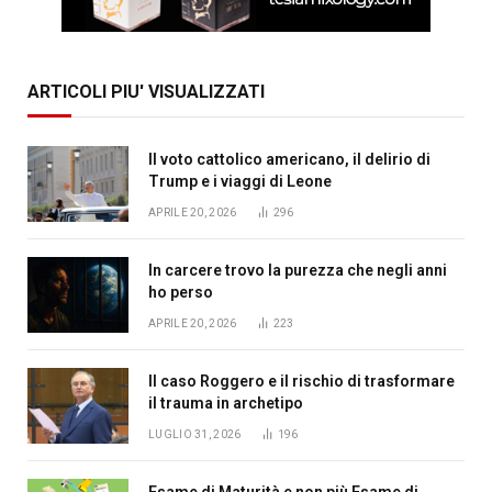
ARTICOLI PIU' VISUALIZZATI
Il voto cattolico americano, il delirio di
Trump e i viaggi di Leone
APRILE 20, 2026
296
In carcere trovo la purezza che negli anni
ho perso
APRILE 20, 2026
223
Il caso Roggero e il rischio di trasformare
il trauma in archetipo
LUGLIO 31, 2026
196
Esame di Maturità e non più Esame di