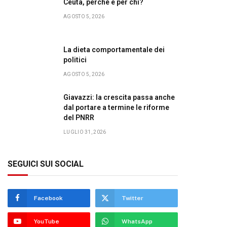
Ceuta, perché e per chi?
AGOSTO 5, 2026
La dieta comportamentale dei
politici
AGOSTO 5, 2026
Giavazzi: la crescita passa anche
dal portare a termine le riforme
del PNRR
LUGLIO 31, 2026
SEGUICI SUI SOCIAL
Facebook
Twitter
YouTube
WhatsApp