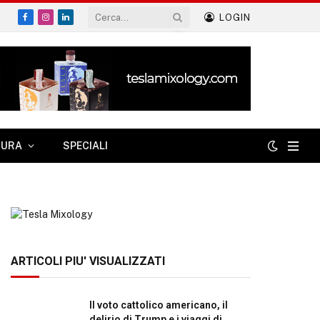
LOGIN
Facebook
Instagram
LinkedIn
TURA
SPECIALI
ARTICOLI PIU' VISUALIZZATI
Il voto cattolico americano, il
delirio di Trump e i viaggi di