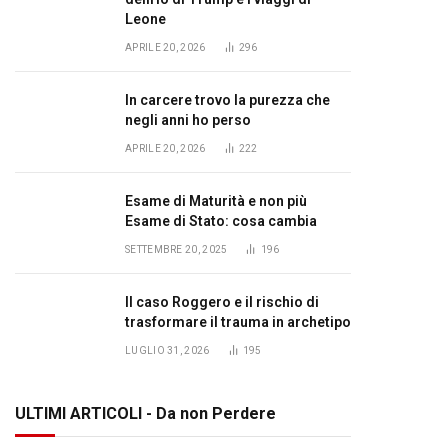
Leone
APRILE 20, 2026
296
In carcere trovo la purezza che
negli anni ho perso
APRILE 20, 2026
222
Esame di Maturità e non più
Esame di Stato: cosa cambia
SETTEMBRE 20, 2025
196
Il caso Roggero e il rischio di
trasformare il trauma in archetipo
LUGLIO 31, 2026
195
ULTIMI ARTICOLI - Da non Perdere