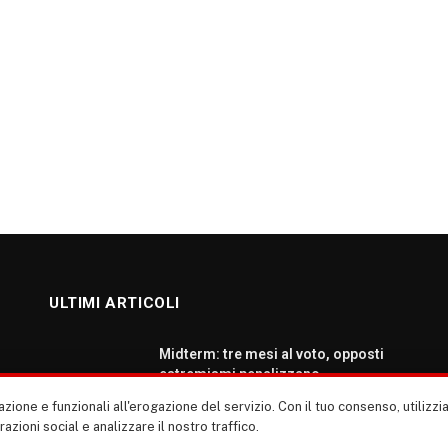
ULTIMI ARTICOLI
Midterm: tre mesi al voto, opposti
estremismi penalizzano
democratici e repubblicani
zione e funzionali all'erogazione del servizio. Con il tuo consenso, utiliz
AGOSTO 5, 2026
erazioni social e analizzare il nostro traffico.