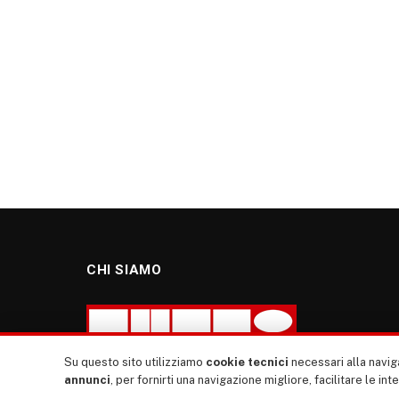
CHI SIAMO
Su questo sito utilizziamo
cookie tecnici
necessari alla naviga
annunci
, per fornirti una navigazione migliore, facilitare le int
“TUTTI europa ventitrenta” non nasce dal nulla. Il