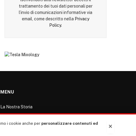
trattamento dei tuoi dati personali per
l’invio di comunicazioni informative via
email, come descritto nella
Privacy
Policy
.
MENU
La Nostra Storia
La governance del sito giornale TUTTI Europa
ventitrenta
ziamo i cookie anche per
personalizzare contenuti ed
×
Comitato promotore