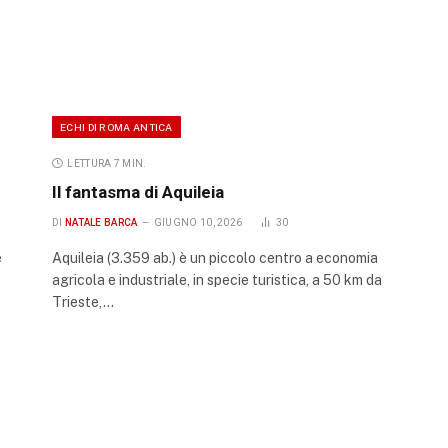
ECHI DI ROMA ANTICA
LETTURA 7 MIN.
Il fantasma di Aquileia
DI
NATALE BARCA
GIUGNO 10, 2026
30
é
Aquileia (3.359 ab.) è un piccolo centro a economia
agricola e industriale, in specie turistica, a 50 km da
Trieste,…