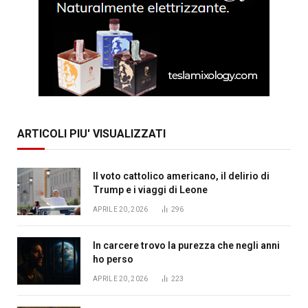
ARTICOLI PIU' VISUALIZZATI
Il voto cattolico americano, il delirio di
Trump e i viaggi di Leone
APRILE 20, 2026
296
In carcere trovo la purezza che negli anni
ho perso
APRILE 20, 2026
223