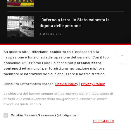
L’inferno a terra: lo Stato calpesta la
dignità delle persone
AGOSTO 7, 2026
Su questo sito utilizziamo
cookie tecnici
necessari alla
MENU
×
navigazione e funzionali all'erogazione del servizio. Con il tuo
consenso, utilizziamo i cookie anche per
personalizzare
contenuti ed annunci
, per fornirti una navigazione migliore,
La Nostra Storia
facilitare le interazioni social e analizzare il nostro traffico.
La governance del sito giornale TUTTI Europa ventitrenta
Consulta l'informativa estesa:
Cookie Policy
|
Privacy Policy
Comitato promotore
La chiusura del banner comporta il permanere delle impostazioni di
Le Copertine
default e la continuazione della navigazione in assenza di cookie
diversi da quelli tecnici.
L’Associazione
Cookie Tecnici Necessari
(obbligatori)
Indirizzo Socio Politico Culturale
DETTAGLIO
Cambio di passo