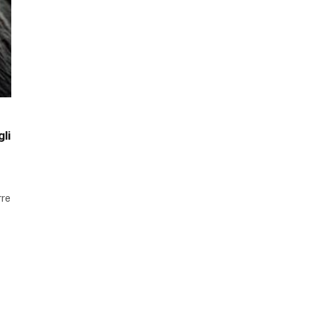
li
rre