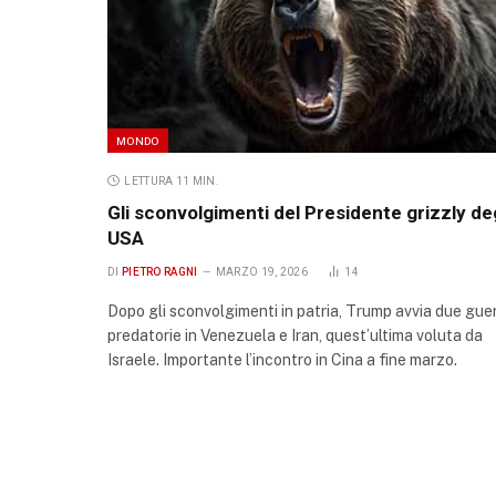
MONDO
LETTURA 11 MIN.
Gli sconvolgimenti del Presidente grizzly deg
USA
DI
PIETRO RAGNI
MARZO 19, 2026
14
Dopo gli sconvolgimenti in patria, Trump avvia due gue
predatorie in Venezuela e Iran, quest’ultima voluta da
Israele. Importante l’incontro in Cina a fine marzo.