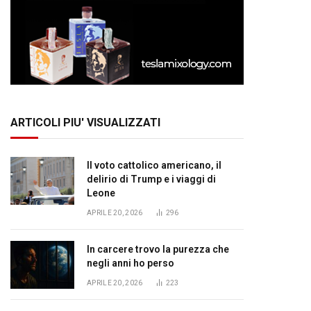
ARTICOLI PIU' VISUALIZZATI
Il voto cattolico americano, il
delirio di Trump e i viaggi di
Leone
APRILE 20, 2026
296
In carcere trovo la purezza che
negli anni ho perso
APRILE 20, 2026
223