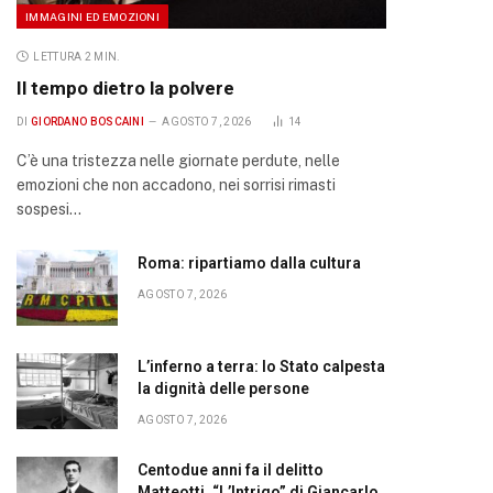
IMMAGINI ED EMOZIONI
LETTURA 2 MIN.
Il tempo dietro la polvere
DI
GIORDANO BOSCAINI
AGOSTO 7, 2026
14
C’è una tristezza nelle giornate perdute, nelle
emozioni che non accadono, nei sorrisi rimasti
sospesi…
Roma: ripartiamo dalla cultura
AGOSTO 7, 2026
L’inferno a terra: lo Stato calpesta
la dignità delle persone
AGOSTO 7, 2026
Centodue anni fa il delitto
Matteotti. “L’Intrigo” di Giancarlo