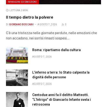
IMMAGINI ED EMOZIONI
LETTURA 2 MIN.
Il tempo dietro la polvere
DI
GIORDANO BOSCAINI
AGOSTO 7, 2026
5
C’è una tristezza nelle giornate perdute, nelle emozioni che
non accadono, nei sorrisi rimasti sospesi…
Roma: ripartiamo dalla cultura
AGOSTO 7, 2026
L’inferno a terra: lo Stato calpesta la
dignità delle persone
AGOSTO 7, 2026
Centodue anni fa il delitto Matteotti.
“L’Intrigo” di Giancarlo Infante svela i
retroscena