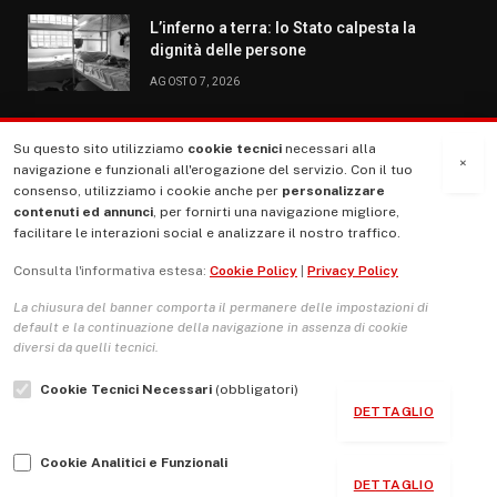
L’inferno a terra: lo Stato calpesta la
dignità delle persone
AGOSTO 7, 2026
Su questo sito utilizziamo
cookie tecnici
necessari alla
MENU
×
navigazione e funzionali all'erogazione del servizio. Con il tuo
consenso, utilizziamo i cookie anche per
personalizzare
contenuti ed annunci
, per fornirti una navigazione migliore,
La Nostra Storia
facilitare le interazioni social e analizzare il nostro traffico.
La governance del sito giornale TUTTI Europa ventitrenta
Consulta l'informativa estesa:
Cookie Policy
|
Privacy Policy
Comitato promotore
La chiusura del banner comporta il permanere delle impostazioni di
Le Copertine
default e la continuazione della navigazione in assenza di cookie
diversi da quelli tecnici.
L’Associazione
Cookie Tecnici Necessari
(obbligatori)
Indirizzo Socio Politico Culturale
DETTAGLIO
Cambio di passo
Cookie Analitici e Funzionali
Guida per le autrici e gli autori
DETTAGLIO