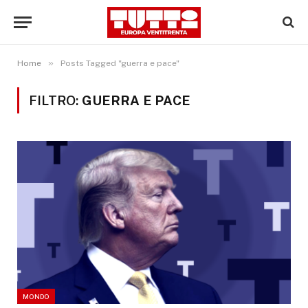
»
Home
Posts Tagged "guerra e pace"
FILTRO:
GUERRA E PACE
MONDO