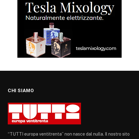
CHI SIAMO
“TUTTI europa ventitrenta” non nasce dal nulla. Il nostro sito