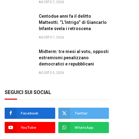
AGOSTO 7, 2026
Centodue anni fa il delitto
Matteotti. “L’Intrigo” di Giancarlo
Infante svela i retroscena
AGOSTO 7, 2026
Midterm: tre mesi al voto, opposti
estremismi penalizzano
democratici e repubblicani
AGOSTO 5, 2026
SEGUICI SUI SOCIAL
Facebook
Twitter
YouTube
WhatsApp