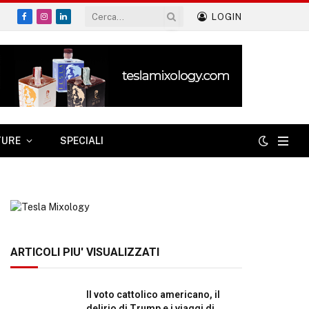
LOGIN
Facebook
Instagram
LinkedIn
TURE
SPECIALI
ARTICOLI PIU' VISUALIZZATI
Il voto cattolico americano, il
delirio di Trump e i viaggi di