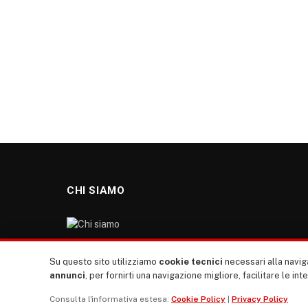
CHI SIAMO
“TUTTI europa ventitrenta” non nasce dal nulla. Il
Su questo sito utilizziamo
cookie tecnici
necessari alla naviga
nostro sito giornale è l’erede di “TUTTI”: giornale
annunci
, per fornirti una navigazione migliore, facilitare le int
giovanile europeista terzomondista indipendente degli
Consulta l'informativa estesa:
Cookie Policy
|
Privacy Policy
anni ‘70, “rete”, diremmo oggi, dei direttori dei giornali