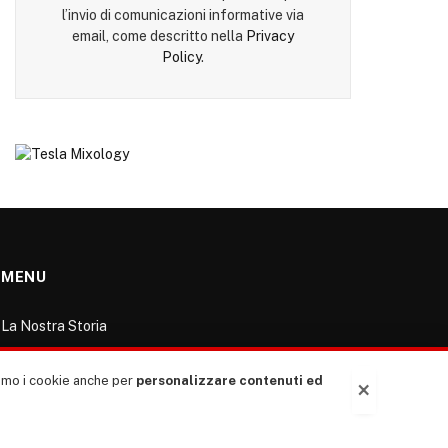
l’invio di comunicazioni informative via
email, come descritto nella
Privacy
Policy
.
MENU
La Nostra Storia
La governance del sito giornale TUTTI Europa
ventitrenta
ziamo i cookie anche per
personalizzare contenuti ed
×
Comitato promotore
Le Copertine