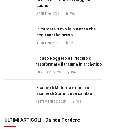
Leone
APRILE 20, 2026
296
In carcere trovo la purezza che
negli anni ho perso
APRILE 20, 2026
223
Il caso Roggero e il rischio di
trasformare il trauma in archetipo
LUGLIO 31, 2026
196
Esame di Maturità e non più
Esame di Stato: cosa cambia
SETTEMBRE 20, 2025
196
ULTIMI ARTICOLI - Da non Perdere