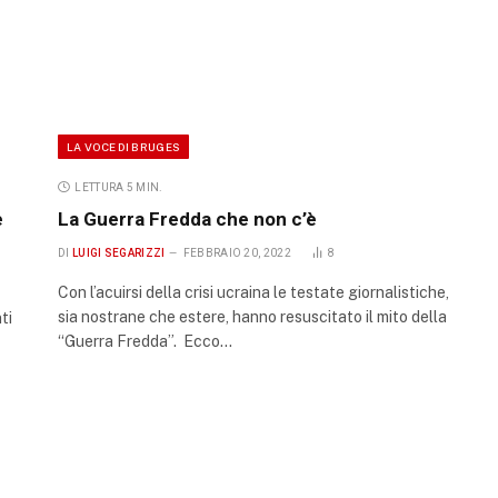
LA VOCE DI BRUGES
LETTURA 5 MIN.
e
La Guerra Fredda che non c’è
DI
LUIGI SEGARIZZI
FEBBRAIO 20, 2022
8
Con l’acuirsi della crisi ucraina le testate giornalistiche,
sia nostrane che estere, hanno resuscitato il mito della
ti
“Guerra Fredda”. Ecco…