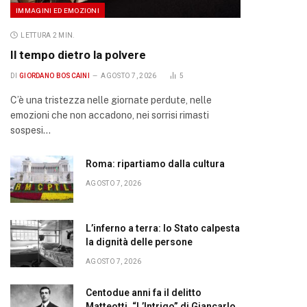
IMMAGINI ED EMOZIONI
LETTURA 2 MIN.
Il tempo dietro la polvere
DI
GIORDANO BOSCAINI
AGOSTO 7, 2026
5
C’è una tristezza nelle giornate perdute, nelle
emozioni che non accadono, nei sorrisi rimasti
sospesi…
Roma: ripartiamo dalla cultura
AGOSTO 7, 2026
L’inferno a terra: lo Stato calpesta
la dignità delle persone
AGOSTO 7, 2026
Centodue anni fa il delitto
Matteotti. “L’Intrigo” di Giancarlo