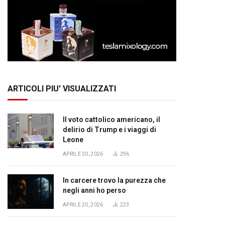
ARTICOLI PIU' VISUALIZZATI
Il voto cattolico americano, il
delirio di Trump e i viaggi di
Leone
APRILE 20, 2026
296
In carcere trovo la purezza che
negli anni ho perso
APRILE 20, 2026
223