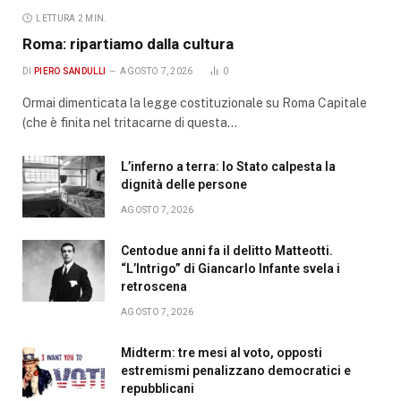
LETTURA 2 MIN.
Roma: ripartiamo dalla cultura
DI
PIERO SANDULLI
AGOSTO 7, 2026
0
Ormai dimenticata la legge costituzionale su Roma Capitale
(che è finita nel tritacarne di questa…
L’inferno a terra: lo Stato calpesta la
dignità delle persone
AGOSTO 7, 2026
Centodue anni fa il delitto Matteotti.
“L’Intrigo” di Giancarlo Infante svela i
retroscena
AGOSTO 7, 2026
Midterm: tre mesi al voto, opposti
estremismi penalizzano democratici e
repubblicani