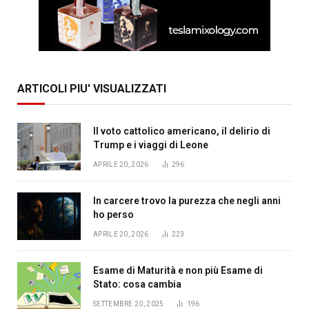
ARTICOLI PIU' VISUALIZZATI
Il voto cattolico americano, il delirio di
Trump e i viaggi di Leone
APRILE 20, 2026
296
In carcere trovo la purezza che negli anni
ho perso
APRILE 20, 2026
223
Esame di Maturità e non più Esame di
Stato: cosa cambia
SETTEMBRE 20, 2025
196