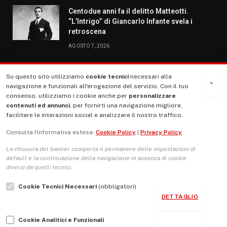
Centodue anni fa il delitto Matteotti.
“L’Intrigo” di Giancarlo Infante svela i
retroscena
AGOSTO 7, 2026
Su questo sito utilizziamo
cookie tecnici
necessari alla
MENU
×
navigazione e funzionali all'erogazione del servizio. Con il tuo
consenso, utilizziamo i cookie anche per
personalizzare
contenuti ed annunci
, per fornirti una navigazione migliore,
La Nostra Storia
facilitare le interazioni social e analizzare il nostro traffico.
La governance del sito giornale TUTTI Europa ventitrenta
Consulta l'informativa estesa:
Cookie Policy
|
Privacy Policy
Comitato promotore
La chiusura del banner comporta il permanere delle impostazioni di
Le Copertine
default e la continuazione della navigazione in assenza di cookie
diversi da quelli tecnici.
L’Associazione
Cookie Tecnici Necessari
(obbligatori)
Indirizzo Socio Politico Culturale
DETTAGLIO
Cambio di passo
Cookie Analitici e Funzionali
Guida per le autrici e gli autori