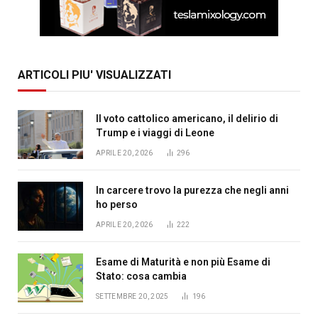
ARTICOLI PIU' VISUALIZZATI
Il voto cattolico americano, il delirio di
Trump e i viaggi di Leone
APRILE 20, 2026
296
In carcere trovo la purezza che negli anni
ho perso
APRILE 20, 2026
222
Esame di Maturità e non più Esame di
Stato: cosa cambia
SETTEMBRE 20, 2025
196