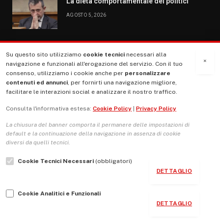
La dieta comportamentale dei politici
AGOSTO 5, 2026
Su questo sito utilizziamo
cookie tecnici
necessari alla
MENU
×
navigazione e funzionali all'erogazione del servizio. Con il tuo
consenso, utilizziamo i cookie anche per
personalizzare
contenuti ed annunci
, per fornirti una navigazione migliore,
La Nostra Storia
facilitare le interazioni social e analizzare il nostro traffico.
La governance del sito giornale TUTTI Europa ventitrenta
Consulta l'informativa estesa:
Cookie Policy
|
Privacy Policy
Comitato promotore
La chiusura del banner comporta il permanere delle impostazioni di
Le Copertine
default e la continuazione della navigazione in assenza di cookie
diversi da quelli tecnici.
L’Associazione
Cookie Tecnici Necessari
(obbligatori)
Indirizzo Socio Politico Culturale
DETTAGLIO
Cambio di passo
Cookie Analitici e Funzionali
Guida per le autrici e gli autori
DETTAGLIO
Contatti