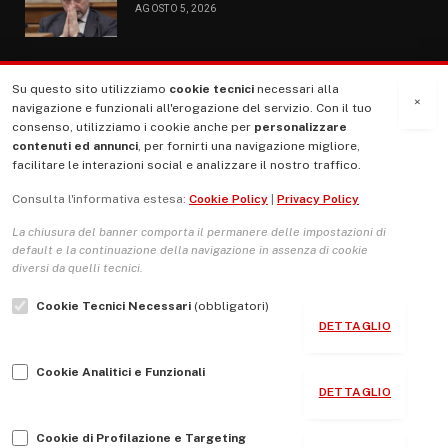
AGOSTO 5, 2026
Su questo sito utilizziamo
cookie tecnici
necessari alla
MENU
×
navigazione e funzionali all'erogazione del servizio. Con il tuo
consenso, utilizziamo i cookie anche per
personalizzare
contenuti ed annunci
, per fornirti una navigazione migliore,
La Nostra Storia
facilitare le interazioni social e analizzare il nostro traffico.
La governance del sito giornale TUTTI Europa ventitrenta
Consulta l'informativa estesa:
Cookie Policy
|
Privacy Policy
Comitato promotore
La chiusura del banner comporta il permanere delle impostazioni di
Le Copertine
default e la continuazione della navigazione in assenza di cookie
diversi da quelli tecnici.
L’Associazione
Cookie Tecnici Necessari
(obbligatori)
Indirizzo Socio Politico Culturale
DETTAGLIO
Cambio di passo
Cookie Analitici e Funzionali
Guida per le autrici e gli autori
DETTAGLIO
Contatti
Cookie di Profilazione e Targeting