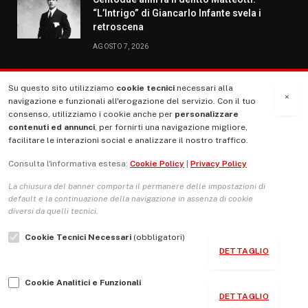
“L’Intrigo” di Giancarlo Infante svela i
retroscena
AGOSTO 7, 2026
Su questo sito utilizziamo
cookie tecnici
necessari alla
MENU
×
navigazione e funzionali all'erogazione del servizio. Con il tuo
consenso, utilizziamo i cookie anche per
personalizzare
contenuti ed annunci
, per fornirti una navigazione migliore,
La Nostra Storia
facilitare le interazioni social e analizzare il nostro traffico.
La governance del sito giornale TUTTI Europa ventitrenta
Consulta l'informativa estesa:
Cookie Policy
|
Privacy Policy
Comitato promotore
La chiusura del banner comporta il permanere delle impostazioni di
Le Copertine
default e la continuazione della navigazione in assenza di cookie
diversi da quelli tecnici.
L’Associazione
Cookie Tecnici Necessari
(obbligatori)
Indirizzo Socio Politico Culturale
DETTAGLIO
Cambio di passo
Cookie Analitici e Funzionali
Guida per le autrici e gli autori
DETTAGLIO
Contatti