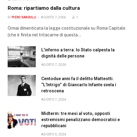
Roma: ripartiamo dalla cultura
DI
PIERO SANDULLI
AGOSTO 7, 2026
1
Ormai dimenticata la legge costituzionale su Roma Capitale
(che è finita nel tritacarne di questa…
L’inferno a terra: lo Stato calpesta la
dignità delle persone
AGOSTO 7, 2026
Centodue anni fa il delitto Matteotti.
“L’Intrigo” di Giancarlo Infante svela i
retroscena
AGOSTO 7, 2026
Midterm: tre mesi al voto, opposti
estremismi penalizzano democratici e
repubblicani
AGOSTO 5, 2026