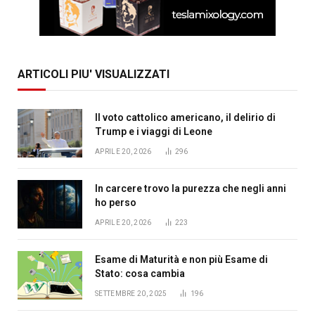
ARTICOLI PIU' VISUALIZZATI
Il voto cattolico americano, il delirio di
Trump e i viaggi di Leone
APRILE 20, 2026
296
In carcere trovo la purezza che negli anni
ho perso
APRILE 20, 2026
223
Esame di Maturità e non più Esame di
Stato: cosa cambia
SETTEMBRE 20, 2025
196