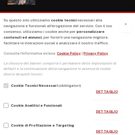
Su questo sito utilizziamo
cookie tecnici
necessari alla
MENU
×
navigazione e funzionali all'erogazione del servizio. Con il tuo
consenso, utilizziamo i cookie anche per
personalizzare
contenuti ed annunci
, per fornirti una navigazione migliore,
La Nostra Storia
facilitare le interazioni social e analizzare il nostro traffico.
La governance del sito giornale TUTTI Europa ventitrenta
Consulta l'informativa estesa:
Cookie Policy
|
Privacy Policy
Comitato promotore
La chiusura del banner comporta il permanere delle impostazioni di
Le Copertine
default e la continuazione della navigazione in assenza di cookie
diversi da quelli tecnici.
L’Associazione
Cookie Tecnici Necessari
(obbligatori)
Indirizzo Socio Politico Culturale
DETTAGLIO
Cambio di passo
Cookie Analitici e Funzionali
Guida per le autrici e gli autori
DETTAGLIO
Contatti
Cookie di Profilazione e Targeting
DETTAGLIO