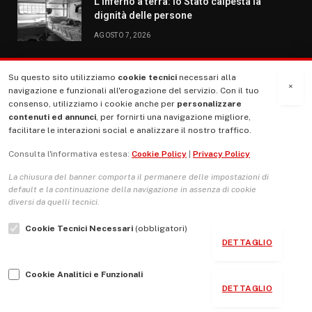
L’inferno a terra: lo Stato calpesta la
dignità delle persone
AGOSTO 7, 2026
Su questo sito utilizziamo
cookie tecnici
necessari alla
MENU
×
navigazione e funzionali all'erogazione del servizio. Con il tuo
consenso, utilizziamo i cookie anche per
personalizzare
contenuti ed annunci
, per fornirti una navigazione migliore,
La Nostra Storia
facilitare le interazioni social e analizzare il nostro traffico.
La governance del sito giornale TUTTI Europa ventitrenta
Consulta l'informativa estesa:
Cookie Policy
|
Privacy Policy
Comitato promotore
La chiusura del banner comporta il permanere delle impostazioni di
Le Copertine
default e la continuazione della navigazione in assenza di cookie
diversi da quelli tecnici.
L’Associazione
Cookie Tecnici Necessari
(obbligatori)
Indirizzo Socio Politico Culturale
DETTAGLIO
Cambio di passo
Cookie Analitici e Funzionali
Guida per le autrici e gli autori
DETTAGLIO
Contatti