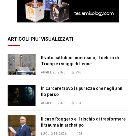
ARTICOLI PIU' VISUALIZZATI
Il voto cattolico americano, il delirio di
Trump e i viaggi di Leone
APRILE 20, 2026
296
In carcere trovo la purezza che negli anni
ho perso
APRILE 20, 2026
223
Il caso Roggero e il rischio di trasformare
il trauma in archetipo
LUGLIO 31, 2026
198