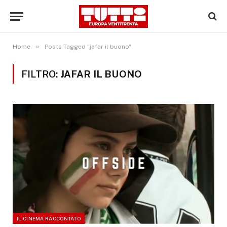
»
Home
Posts Tagged "jafar il buono"
FILTRO:
JAFAR IL BUONO
IL CINEMA RACCONTATO