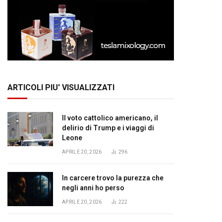
ARTICOLI PIU' VISUALIZZATI
Il voto cattolico americano, il
delirio di Trump e i viaggi di
Leone
APRILE 20, 2026
296
In carcere trovo la purezza che
negli anni ho perso
APRILE 20, 2026
222