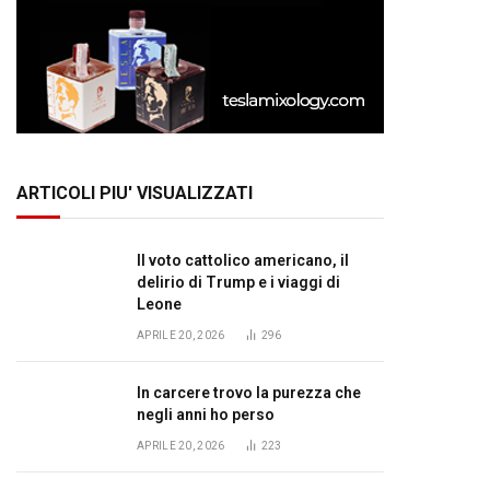
ARTICOLI PIU' VISUALIZZATI
Il voto cattolico americano, il
delirio di Trump e i viaggi di
Leone
APRILE 20, 2026
296
In carcere trovo la purezza che
negli anni ho perso
APRILE 20, 2026
223