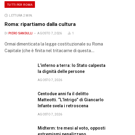
TUTTI PER ROMA
LETTURA 2 MIN.
Roma: ripartiamo dalla cultura
DI
PIERO SANDULLI
AGOSTO 7, 2026
1
Ormai dimenticata la legge costituzionale su Roma
Capitale (che è finita nel tritacarne di questa…
L’inferno a terra: lo Stato calpesta
la dignità delle persone
AGOSTO 7, 2026
Centodue anni fa il delitto
Matteotti. “L’Intrigo” di Giancarlo
Infante svela i retroscena
AGOSTO 7, 2026
Midterm: tre mesi al voto, opposti
estremismi penalizzano