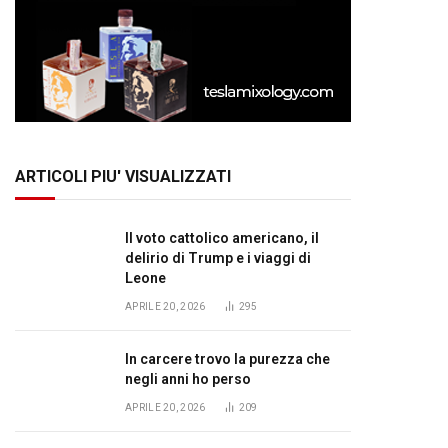
ARTICOLI PIU' VISUALIZZATI
Il voto cattolico americano, il
delirio di Trump e i viaggi di
Leone
APRILE 20, 2026
295
In carcere trovo la purezza che
negli anni ho perso
APRILE 20, 2026
209