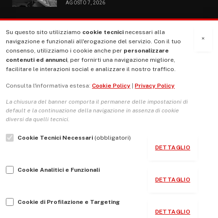
AGOSTO 7, 2026
Su questo sito utilizziamo
cookie tecnici
necessari alla
MENU
×
navigazione e funzionali all'erogazione del servizio. Con il tuo
consenso, utilizziamo i cookie anche per
personalizzare
contenuti ed annunci
, per fornirti una navigazione migliore,
La Nostra Storia
facilitare le interazioni social e analizzare il nostro traffico.
La governance del sito giornale TUTTI Europa ventitrenta
Consulta l'informativa estesa:
Cookie Policy
|
Privacy Policy
Comitato promotore
La chiusura del banner comporta il permanere delle impostazioni di
Le Copertine
default e la continuazione della navigazione in assenza di cookie
diversi da quelli tecnici.
L’Associazione
Cookie Tecnici Necessari
(obbligatori)
Indirizzo Socio Politico Culturale
DETTAGLIO
Cambio di passo
Cookie Analitici e Funzionali
Guida per le autrici e gli autori
DETTAGLIO
Contatti
Cookie di Profilazione e Targeting
DETTAGLIO