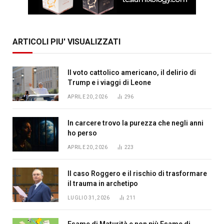
ARTICOLI PIU' VISUALIZZATI
Il voto cattolico americano, il delirio di
Trump e i viaggi di Leone
APRILE 20, 2026
296
In carcere trovo la purezza che negli anni
ho perso
APRILE 20, 2026
223
Il caso Roggero e il rischio di trasformare
il trauma in archetipo
LUGLIO 31, 2026
211
Esame di Maturità e non più Esame di