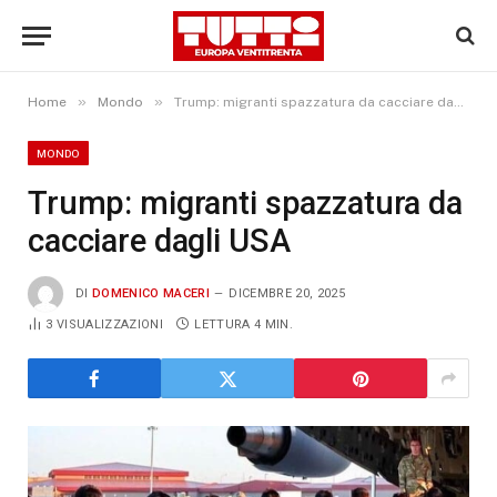
»
»
Home
Mondo
Trump: migranti spazzatura da cacciare dagli USA
MONDO
Trump: migranti spazzatura da
cacciare dagli USA
DI
DOMENICO MACERI
DICEMBRE 20, 2025
3
VISUALIZZAZIONI
LETTURA 4 MIN.