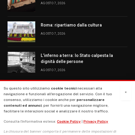
AGOSTO 7, 2026
Roma: ripartiamo dalla cultura
AGOSTO 7, 2026
L’inferno a terra: lo Stato calpesta la
dignità delle persone
AGOSTO 7, 2026
Su questo sito utilizziamo
cookie tecnici
necessari alla
MENU
×
navigazione e funzionali all'erogazione del servizio. Con il tuo
consenso, utilizziamo i cookie anche per
personalizzare
contenuti ed annunci
, per fornirti una navigazione migliore,
La Nostra Storia
facilitare le interazioni social e analizzare il nostro traffico.
La governance del sito giornale TUTTI Europa ventitrenta
Consulta l'informativa estesa:
Cookie Policy
|
Privacy Policy
Comitato promotore
La chiusura del banner comporta il permanere delle impostazioni di