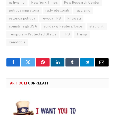
nativismo
New York Times
Pew Research Center
politica migratoria
rally elettorali
razzismo
retorica politica
revoca TPS
Rifugiati
somali negli USA
sondaggi Reuters/Ipsos
stati uniti
Temporary Protected Status
TPS
Trump
xenofobia
Facebook
X
Pinterest
LinkedIn
Tumblr
Telegram
Email
ARTICOLI
CORRELATI