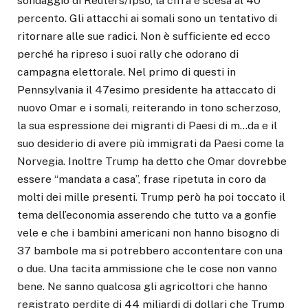
sondaggio di Reuters/Ipso, la cifra è scesa al 40
percento. Gli attacchi ai somali sono un tentativo di
ritornare alle sue radici. Non è sufficiente ed ecco
perché ha ripreso i suoi rally che odorano di
campagna elettorale. Nel primo di questi in
Pennsylvania il 47esimo presidente ha attaccato di
nuovo Omar e i somali, reiterando in tono scherzoso,
la sua espressione dei migranti di Paesi di m…da e il
suo desiderio di avere più immigrati da Paesi come la
Norvegia. Inoltre Trump ha detto che Omar dovrebbe
essere “mandata a casa”, frase ripetuta in coro da
molti dei mille presenti. Trump però ha poi toccato il
tema dell’economia asserendo che tutto va a gonfie
vele e che i bambini americani non hanno bisogno di
37 bambole ma si potrebbero accontentare con una
o due. Una tacita ammissione che le cose non vanno
bene. Ne sanno qualcosa gli agricoltori che hanno
registrato perdite di 44 miliardi di dollari che Trump