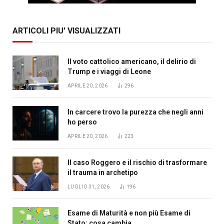
ARTICOLI PIU' VISUALIZZATI
Il voto cattolico americano, il delirio di
Trump e i viaggi di Leone
APRILE 20, 2026
296
In carcere trovo la purezza che negli anni
ho perso
APRILE 20, 2026
223
Il caso Roggero e il rischio di trasformare
il trauma in archetipo
LUGLIO 31, 2026
196
Esame di Maturità e non più Esame di
Stato: cosa cambia