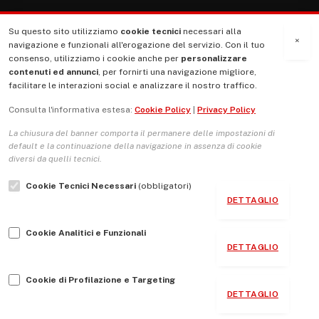
Su questo sito utilizziamo
cookie tecnici
necessari alla
MENU
×
navigazione e funzionali all'erogazione del servizio. Con il tuo
consenso, utilizziamo i cookie anche per
personalizzare
contenuti ed annunci
, per fornirti una navigazione migliore,
La Nostra Storia
facilitare le interazioni social e analizzare il nostro traffico.
La governance del sito giornale TUTTI Europa ventitrenta
Consulta l'informativa estesa:
Cookie Policy
|
Privacy Policy
Comitato promotore
La chiusura del banner comporta il permanere delle impostazioni di
Le Copertine
default e la continuazione della navigazione in assenza di cookie
diversi da quelli tecnici.
L’Associazione
Cookie Tecnici Necessari
(obbligatori)
Indirizzo Socio Politico Culturale
DETTAGLIO
Cambio di passo
Cookie Analitici e Funzionali
Guida per le autrici e gli autori
DETTAGLIO
Contatti
Cookie di Profilazione e Targeting
DETTAGLIO