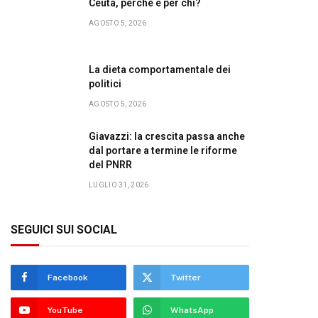
Ceuta, perché e per chi?
AGOSTO 5, 2026
La dieta comportamentale dei
politici
AGOSTO 5, 2026
Giavazzi: la crescita passa anche
dal portare a termine le riforme
del PNRR
LUGLIO 31, 2026
SEGUICI SUI SOCIAL
Facebook
Twitter
YouTube
WhatsApp