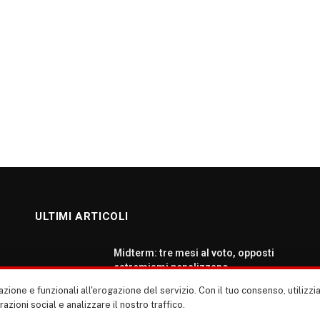
ULTIMI ARTICOLI
Midterm: tre mesi al voto, opposti
estremismi penalizzano
democratici e repubblicani
zione e funzionali all'erogazione del servizio. Con il tuo consenso, utiliz
AGOSTO 5, 2026
erazioni social e analizzare il nostro traffico.