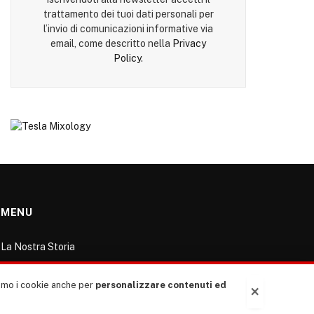
trattamento dei tuoi dati personali per
l’invio di comunicazioni informative via
email, come descritto nella
Privacy
Policy
.
MENU
La Nostra Storia
La governance del sito giornale TUTTI Europa
ventitrenta
ziamo i cookie anche per
personalizzare contenuti ed
×
Comitato promotore