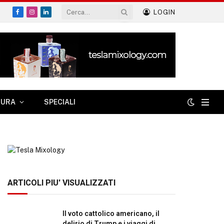
LOGIN
Facebook
Instagram
LinkedIn
TURA
SPECIALI
ARTICOLI PIU' VISUALIZZATI
Il voto cattolico americano, il
delirio di Trump e i viaggi di