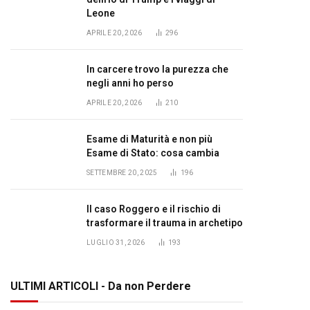
Leone
APRILE 20, 2026
296
In carcere trovo la purezza che
negli anni ho perso
APRILE 20, 2026
210
Esame di Maturità e non più
Esame di Stato: cosa cambia
SETTEMBRE 20, 2025
196
Il caso Roggero e il rischio di
trasformare il trauma in archetipo
LUGLIO 31, 2026
193
ULTIMI ARTICOLI - Da non Perdere