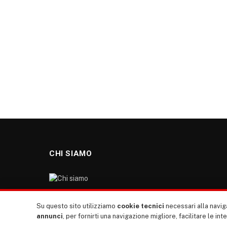
CHI SIAMO
“TUTTI europa ventitrenta” non nasce dal nulla. Il
Su questo sito utilizziamo
cookie tecnici
necessari alla naviga
nostro sito giornale è l’erede di “TUTTI”: giornale
annunci
, per fornirti una navigazione migliore, facilitare le int
giovanile europeista terzomondista indipendente degli