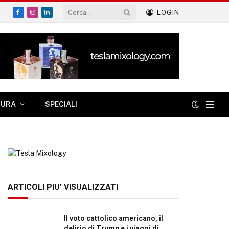
LOGIN
Facebook
Instagram
LinkedIn
TURA
SPECIALI
ARTICOLI PIU' VISUALIZZATI
Il voto cattolico americano, il
delirio di Trump e i viaggi di