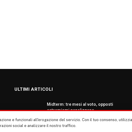
ULTIMI ARTICOLI
Midterm: tre mesi al voto, opposti
estremismi penalizzano
democratici e repubblicani
zione e funzionali all'erogazione del servizio. Con il tuo consenso, utiliz
AGOSTO 5, 2026
erazioni social e analizzare il nostro traffico.