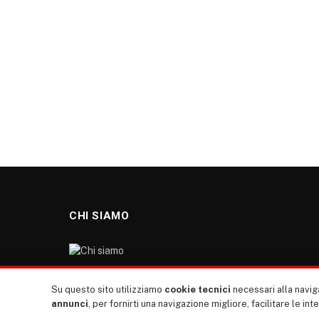
CHI SIAMO
“TUTTI europa ventitrenta” non nasce dal nulla. Il
Su questo sito utilizziamo
cookie tecnici
necessari alla naviga
nostro sito giornale è l’erede di “TUTTI”: giornale
annunci
, per fornirti una navigazione migliore, facilitare le int
giovanile europeista terzomondista indipendente degli