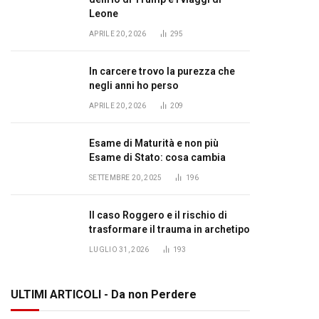
Leone
APRILE 20, 2026
295
In carcere trovo la purezza che
negli anni ho perso
APRILE 20, 2026
209
Esame di Maturità e non più
Esame di Stato: cosa cambia
SETTEMBRE 20, 2025
196
Il caso Roggero e il rischio di
trasformare il trauma in archetipo
LUGLIO 31, 2026
193
ULTIMI ARTICOLI - Da non Perdere