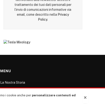
trattamento dei tuoi dati personali per
l’invio di comunicazioni informative via
email, come descritto nella
Privacy
Policy
.
MENU
La Nostra Storia
La governance del sito giornale TUTTI Europa
ventitrenta
ziamo i cookie anche per
personalizzare contenuti ed
×
Comitato promotore