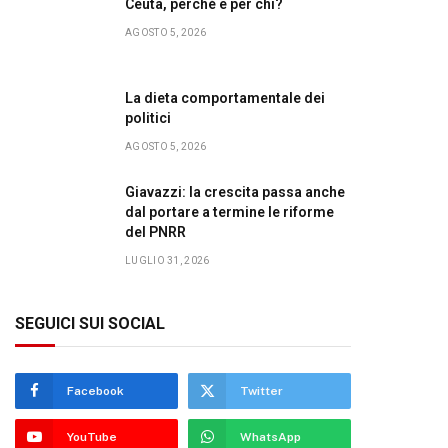
Ceuta, perché e per chi?
AGOSTO 5, 2026
La dieta comportamentale dei
politici
AGOSTO 5, 2026
Giavazzi: la crescita passa anche
dal portare a termine le riforme
del PNRR
LUGLIO 31, 2026
SEGUICI SUI SOCIAL
Facebook
Twitter
YouTube
WhatsApp