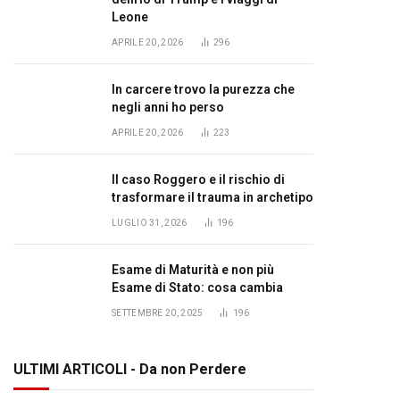
Leone
APRILE 20, 2026
296
In carcere trovo la purezza che
negli anni ho perso
APRILE 20, 2026
223
Il caso Roggero e il rischio di
trasformare il trauma in archetipo
LUGLIO 31, 2026
196
Esame di Maturità e non più
Esame di Stato: cosa cambia
SETTEMBRE 20, 2025
196
ULTIMI ARTICOLI - Da non Perdere