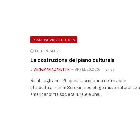
PASSIONE ARCHITETTURA
LETTURA 6 MIN.
La costruzione del piano culturale
DI
ANNA MARIA ZANETTIN
APRILE 20, 2026
26
Risale agli anni ‘20 questa simpatica definizione
attribuita a Pitirim Sorokin, sociologo russo naturalizz
americano: “la società rurale è una…