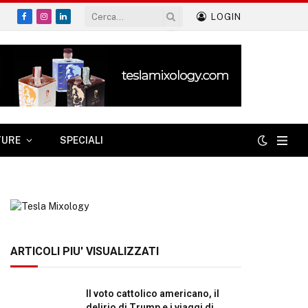
LOGIN
Facebook
Instagram
LinkedIn
TURE
SPECIALI
ARTICOLI PIU' VISUALIZZATI
Il voto cattolico americano, il
delirio di Trump e i viaggi di