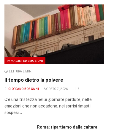
IMMAGINI ED EMOZIONI
LETTURA 2 MIN.
Il tempo dietro la polvere
DI
GIORDANO BOSCAINI
AGOSTO 7, 2026
5
C’è una tristezza nelle giornate perdute, nelle
emozioni che non accadono, nei sorrisi rimasti
sospesi…
Roma: ripartiamo dalla cultura