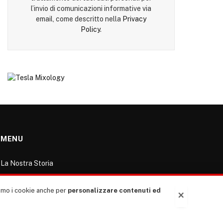
l’invio di comunicazioni informative via
email, come descritto nella
Privacy
Policy
.
MENU
La Nostra Storia
La governance del sito giornale TUTTI Europa
ventitrenta
ziamo i cookie anche per
personalizzare contenuti ed
×
Comitato promotore
Le Copertine