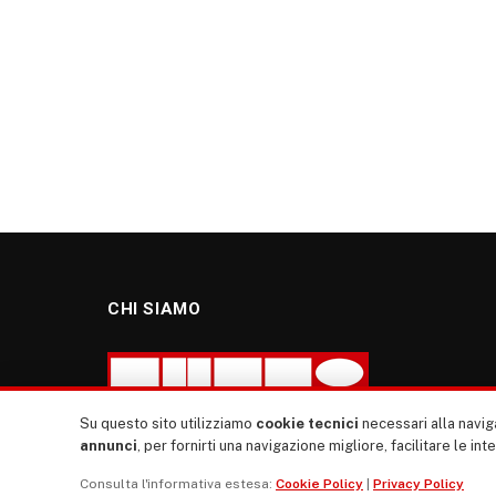
CHI SIAMO
Su questo sito utilizziamo
cookie tecnici
necessari alla naviga
annunci
, per fornirti una navigazione migliore, facilitare le int
“TUTTI europa ventitrenta” non nasce dal nulla. Il
Consulta l'informativa estesa:
Cookie Policy
|
Privacy Policy
nostro sito giornale è l’erede di “TUTTI”: giornale