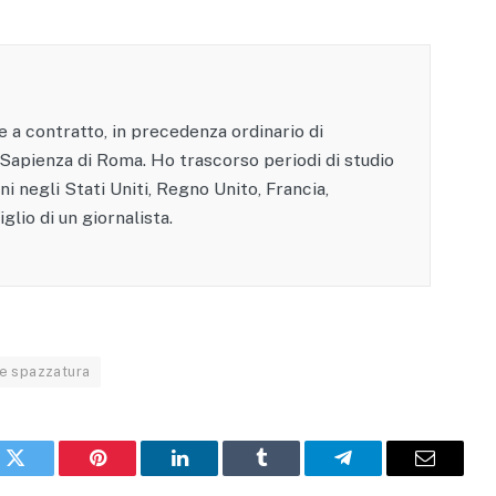
 a contratto, in precedenza ordinario di
 Sapienza di Roma. Ho trascorso periodi di studio
oni negli Stati Uniti, Regno Unito, Francia,
glio di un giornalista.
ne spazzatura
k
X
Pinterest
LinkedIn
Tumblr
Telegram
Email