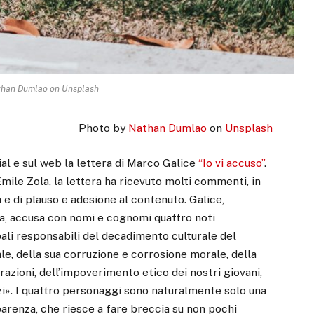
than Dumlao on Unsplash
Photo by
Nathan Dumlao
on
Unsplash
al e sul web la lettera di Marco Galice
“Io vi accuso”
.
 Émile Zola, la lettera ha ricevuto molti commenti, in
 e di plauso e adesione al contenuto. Galice,
na, accusa con nomi e cognomi quattro noti
ipali responsabili del decadimento culturale del
e, della sua corruzione e corrosione morale, della
azioni, dell’impoverimento etico dei nostri giovani,
zzi». I quattro personaggi sono naturalmente solo una
parenza, che riesce a fare breccia su non pochi