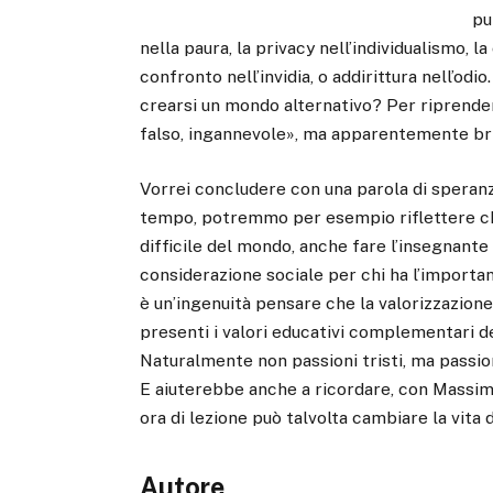
pu
nella paura, la privacy nell’individualismo, l
confronto nell’invidia, o addirittura nell’odi
crearsi un mondo alternativo? Per riprender
falso, ingannevole», ma apparentemente bri
Vorrei concludere con una parola di speranz
tempo, potremmo per esempio riflettere che,
difficile del mondo, anche fare l’insegnante
considerazione sociale per chi ha l’importa
è un’ingenuità pensare che la valorizzazion
presenti i valori educativi complementari de
Naturalmente non passioni tristi, ma passion
E aiuterebbe anche a ricordare, con Massimo
ora di lezione può talvolta cambiare la vita 
Autore