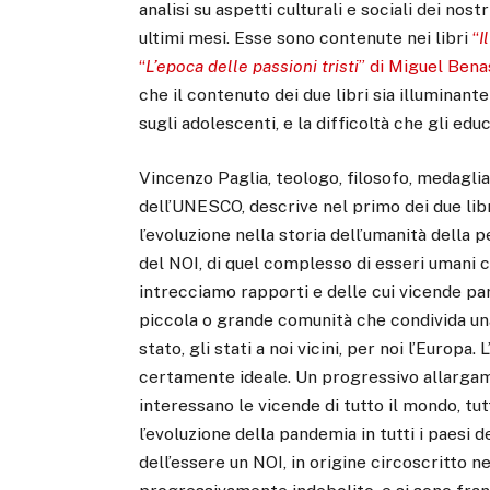
analisi su aspetti culturali e sociali dei no
ultimi mesi. Esse sono contenute nei libri
“
I
“
L’epoca delle passioni tristi
” di Miguel Bena
che il contenuto dei due libri sia illuminan
sugli adolescenti, e la difficoltà che gli edu
Vincenzo Paglia, teologo, filosofo, medagli
dell’UNESCO, descrive nel primo dei due lib
l’evoluzione nella storia dell’umanità della 
del NOI, di quel complesso di esseri umani c
intrecciamo rapporti e delle cui vicende part
piccola o grande comunità che condivida una f
stato, gli stati a noi vicini, per noi l’Europa
certamente ideale. Un progressivo allargamen
interessano le vicende di tutto il mondo, tut
l’evoluzione della pandemia in tutti i paesi
dell’essere un NOI, in origine circoscritto n