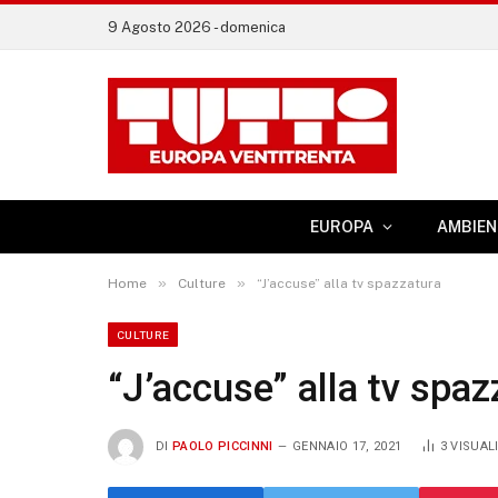
9 Agosto 2026 - domenica
EUROPA
AMBIEN
»
»
Home
Culture
“J’accuse” alla tv spazzatura
CULTURE
“J’accuse” alla tv spaz
DI
PAOLO PICCINNI
GENNAIO 17, 2021
3
VISUAL