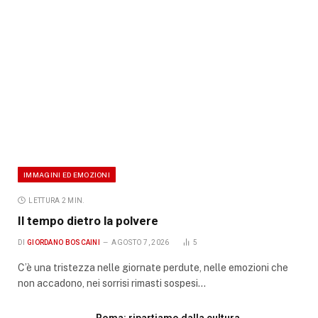
IMMAGINI ED EMOZIONI
LETTURA 2 MIN.
Il tempo dietro la polvere
DI
GIORDANO BOSCAINI
AGOSTO 7, 2026
5
C’è una tristezza nelle giornate perdute, nelle emozioni che
non accadono, nei sorrisi rimasti sospesi…
Roma: ripartiamo dalla cultura