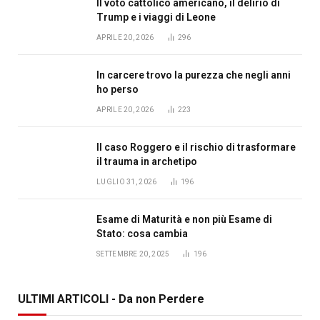
Il voto cattolico americano, il delirio di
Trump e i viaggi di Leone
APRILE 20, 2026
296
In carcere trovo la purezza che negli anni
ho perso
APRILE 20, 2026
223
Il caso Roggero e il rischio di trasformare
il trauma in archetipo
LUGLIO 31, 2026
196
Esame di Maturità e non più Esame di
Stato: cosa cambia
SETTEMBRE 20, 2025
196
ULTIMI ARTICOLI - Da non Perdere