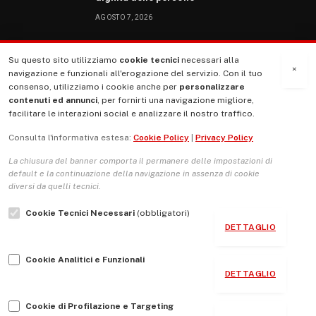
AGOSTO 7, 2026
Su questo sito utilizziamo
cookie tecnici
necessari alla
MENU
×
navigazione e funzionali all'erogazione del servizio. Con il tuo
consenso, utilizziamo i cookie anche per
personalizzare
contenuti ed annunci
, per fornirti una navigazione migliore,
La Nostra Storia
facilitare le interazioni social e analizzare il nostro traffico.
La governance del sito giornale TUTTI Europa ventitrenta
Consulta l'informativa estesa:
Cookie Policy
|
Privacy Policy
Comitato promotore
La chiusura del banner comporta il permanere delle impostazioni di
Le Copertine
default e la continuazione della navigazione in assenza di cookie
diversi da quelli tecnici.
L’Associazione
Cookie Tecnici Necessari
(obbligatori)
Indirizzo Socio Politico Culturale
DETTAGLIO
Cambio di passo
Cookie Analitici e Funzionali
Guida per le autrici e gli autori
DETTAGLIO
Contatti
Cookie di Profilazione e Targeting