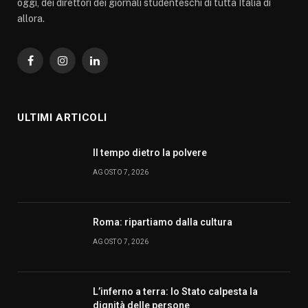
oggi, dei direttori dei giornali studenteschi di tutta Italia di
allora.
Facebook
Instagram
LinkedIn
ULTIMI ARTICOLI
Il tempo dietro la polvere
AGOSTO 7, 2026
Roma: ripartiamo dalla cultura
AGOSTO 7, 2026
L’inferno a terra: lo Stato calpesta la
dignità delle persone