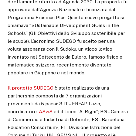
direttamente riferito ad Agenda 2030. La proposta fu
approvata dall’Agenzia Nazionale e finanziata dal
Programma Erasmus Plus. Questo nuovo progetto si
chiamava “SUstainable DEvelopment GOals in the
Schools” (Gli Obiettivi dello Sviluppo sostenibile per
le scuole). L’acronimo SUDEGO fu scelto per una
voluta assonanza con il Sudoku, un gioco logico
inventato nel Settecento da Eulero, famoso fisico e
matematico svizzero, recentemente diventato
popolare in Giappone e nel mondo.
Il progetto SUDEGO
è stato realizzato da una
partnership composta da 7 organizzazioni,
provenienti da 5 paesi: 3 IT – ERFAP Lazio,
coordinatore,
ASviS
ed il Liceo “A. Righi”; BG – Camera
di Commercio e Industria di Dobrich-; ES – Barcelona
Education Consortium-; FI – Divisione Istruzione del
Comune di Turku; UK –GEMS NI_. Il progetto si è