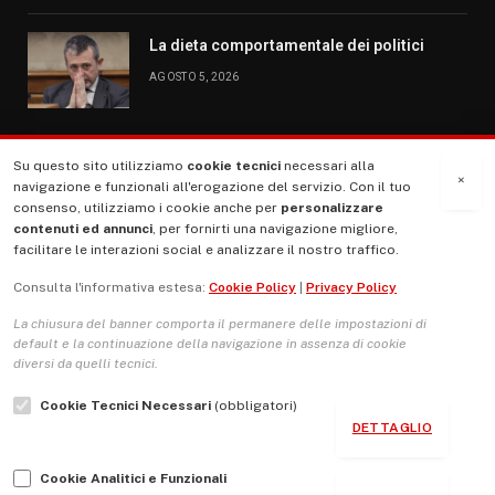
La dieta comportamentale dei politici
AGOSTO 5, 2026
Su questo sito utilizziamo
cookie tecnici
necessari alla
MENU
×
navigazione e funzionali all'erogazione del servizio. Con il tuo
consenso, utilizziamo i cookie anche per
personalizzare
contenuti ed annunci
, per fornirti una navigazione migliore,
La Nostra Storia
facilitare le interazioni social e analizzare il nostro traffico.
La governance del sito giornale TUTTI Europa ventitrenta
Consulta l'informativa estesa:
Cookie Policy
|
Privacy Policy
Comitato promotore
La chiusura del banner comporta il permanere delle impostazioni di
Le Copertine
default e la continuazione della navigazione in assenza di cookie
diversi da quelli tecnici.
L’Associazione
Cookie Tecnici Necessari
(obbligatori)
Indirizzo Socio Politico Culturale
DETTAGLIO
Cambio di passo
Cookie Analitici e Funzionali
Guida per le autrici e gli autori