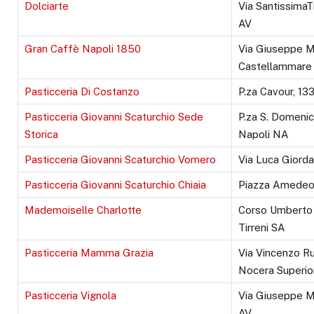
Dolciarte
Via SantissimaTr
AV
Gran Caffè Napoli 1850
Via Giuseppe M
Castellammare 
Pasticceria Di Costanzo
P.za Cavour, 13
Pasticceria Giovanni Scaturchio Sede
P.za S. Domeni
Storica
Napoli NA
Pasticceria Giovanni Scaturchio Vomero
Via Luca Giorda
Pasticceria Giovanni Scaturchio Chiaia
Piazza Amedeo
Mademoiselle Charlotte
Corso Umberto I
Tirreni SA
Pasticceria Mamma Grazia
Via Vincenzo R
Nocera Superio
Pasticceria Vignola
Via Giuseppe M
AV