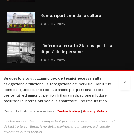
Roma: ripartiamo dalla cultura
AGOSTO 7, 2026
L’inferno a terra: lo Stato calpesta la
dignità delle persone
AGOSTO 7, 2026
Su questo sito utilizziamo
cookie tecnici
necessari alla
MENU
×
navigazione e funzionali all'erogazione del servizio. Con il tuo
consenso, utilizziamo i cookie anche per
personalizzare
contenuti ed annunci
, per fornirti una navigazione migliore,
La Nostra Storia
facilitare le interazioni social e analizzare il nostro traffico.
La governance del sito giornale TUTTI Europa ventitrenta
Consulta l'informativa estesa:
Cookie Policy
|
Privacy Policy
Comitato promotore
La chiusura del banner comporta il permanere delle impostazioni di
Le Copertine
default e la continuazione della navigazione in assenza di cookie
diversi da quelli tecnici.