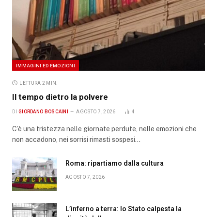
IMMAGINI ED EMOZIONI
LETTURA 2 MIN.
Il tempo dietro la polvere
DI
GIORDANO BOSCAINI
AGOSTO 7, 2026
4
C’è una tristezza nelle giornate perdute, nelle emozioni che
non accadono, nei sorrisi rimasti sospesi…
Roma: ripartiamo dalla cultura
AGOSTO 7, 2026
L’inferno a terra: lo Stato calpesta la