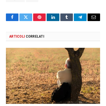
Facebook
X
Pinterest
LinkedIn
Tumblr
Telegram
Email
ARTICOLI
CORRELATI