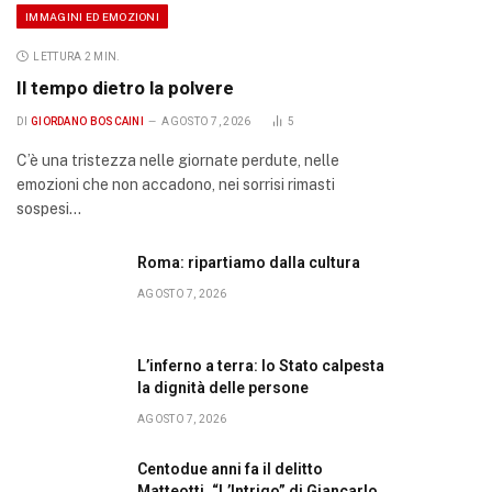
IMMAGINI ED EMOZIONI
LETTURA 2 MIN.
Il tempo dietro la polvere
DI
GIORDANO BOSCAINI
AGOSTO 7, 2026
5
C’è una tristezza nelle giornate perdute, nelle
emozioni che non accadono, nei sorrisi rimasti
sospesi…
Roma: ripartiamo dalla cultura
AGOSTO 7, 2026
L’inferno a terra: lo Stato calpesta
la dignità delle persone
AGOSTO 7, 2026
Centodue anni fa il delitto
Matteotti. “L’Intrigo” di Giancarlo