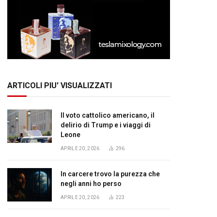
ARTICOLI PIU' VISUALIZZATI
Il voto cattolico americano, il
delirio di Trump e i viaggi di
Leone
APRILE 20, 2026
296
In carcere trovo la purezza che
negli anni ho perso
APRILE 20, 2026
223