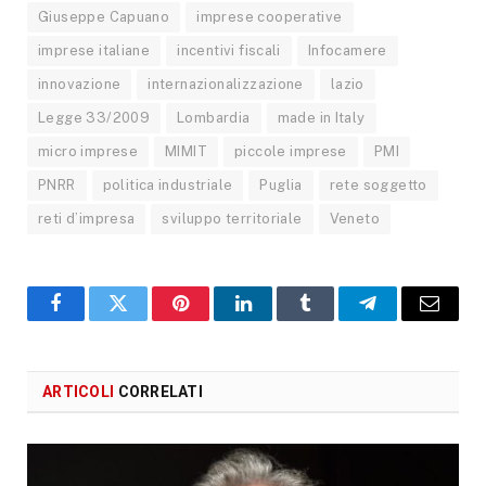
Giuseppe Capuano
imprese cooperative
imprese italiane
incentivi fiscali
Infocamere
innovazione
internazionalizzazione
lazio
Legge 33/2009
Lombardia
made in Italy
micro imprese
MIMIT
piccole imprese
PMI
PNRR
politica industriale
Puglia
rete soggetto
reti d’impresa
sviluppo territoriale
Veneto
Facebook
X
Pinterest
LinkedIn
Tumblr
Telegram
Email
ARTICOLI
CORRELATI