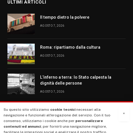
ULTIMI ARTICOLI
Il tempo dietro la polvere
AGOSTO 7, 2026
Roma: ripartiamo dalla cultura
AGOSTO 7, 2026
L’inferno a terra: lo Stato calpesta la
dignità delle persone
AGOSTO 7, 2026
Su questo sito utilizziamo
cookie tecnici
necessari alla
MENU
×
navigazione e funzionali all'erogazione del servizio. Con il tuo
consenso, utilizziamo i cookie anche per
personalizzare
contenuti ed annunci
, per fornirti una navigazione migliore,
La Nostra Storia
facilitare le interazioni social e analizzare il nostro traffico.