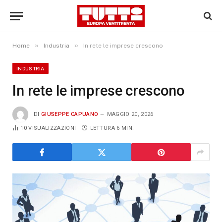
»
»
Home
Industria
In rete le imprese crescono
INDUSTRIA
In rete le imprese crescono
DI
GIUSEPPE CAPUANO
MAGGIO 20, 2026
10
VISUALIZZAZIONI
LETTURA 6 MIN.