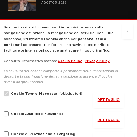
AGOSTO 5, 2026
Su questo sito utilizziamo
cookie tecnici
necessari alla
MENU
×
navigazione e funzionali all'erogazione del servizio. Con il tuo
consenso, utilizziamo i cookie anche per
personalizzare
contenuti ed annunci
, per fornirti una navigazione migliore,
La Nostra Storia
facilitare le interazioni social e analizzare il nostro traffico.
La governance del sito giornale TUTTI Europa ventitrenta
Consulta l'informativa estesa:
Cookie Policy
|
Privacy Policy
Comitato promotore
La chiusura del banner comporta il permanere delle impostazioni di
Le Copertine
default e la continuazione della navigazione in assenza di cookie
diversi da quelli tecnici.
L’Associazione
Cookie Tecnici Necessari
(obbligatori)
Indirizzo Socio Politico Culturale
DETTAGLIO
Cambio di passo
Cookie Analitici e Funzionali
Guida per le autrici e gli autori
DETTAGLIO
Contatti
Cookie di Profilazione e Targeting