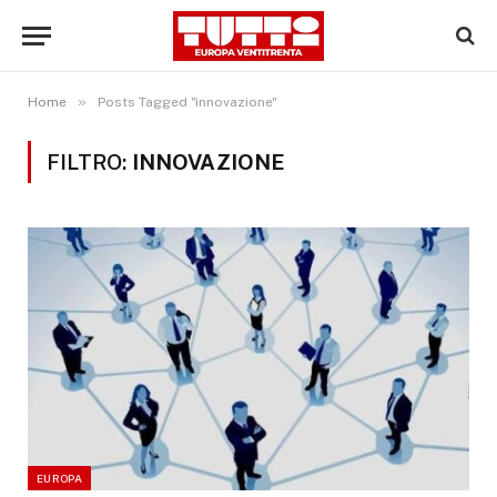
»
Home
Posts Tagged "innovazione"
FILTRO:
INNOVAZIONE
EUROPA