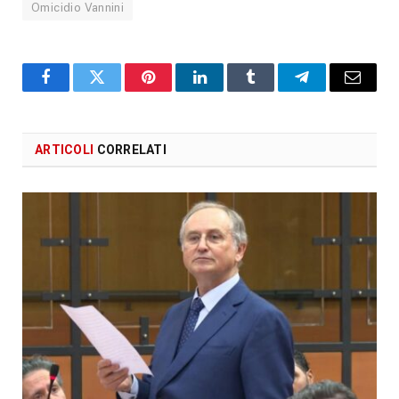
Omicidio Vannini
Facebook
X
Pinterest
LinkedIn
Tumblr
Telegram
Email
ARTICOLI
CORRELATI