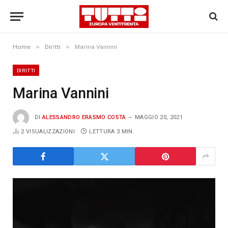
»
»
Home
Diritti
Marina Vannini
DIRITTI
Marina Vannini
DI
ALESSANDRO ERASMO COSTA
MAGGIO 20, 2021
2
VISUALIZZAZIONI
LETTURA 3 MIN.