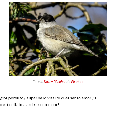
Foto di
Kathy Büscher
da
Pixabay
giol perduto,/ superba io vissi di quel santo amor!/ E
reti dell’alma arde, e non muor!”.