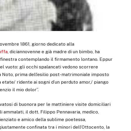
 novembre 1861, giorno dedicato alla
offa
, diciannovenne e già madre di un bimbo, ha
a finestra contemplando il firmamento lontano. Eppur
el vuoto: gli occhi spalancati vedono scorrere
a Noto, prima dell’esilio post-matrimoniale imposto
ma etate/ ridente ai sogni d’un perduto amor,/ piango
enzio il mio dolor”.
vatosi di buonora per le mattiniere visite domiciliari
li ammalati, il dott. Filippo Pennavaria, medico,
ienziato e amico della sublime poetessa,
giustamente confinata tra i minori dell’Ottocento, la