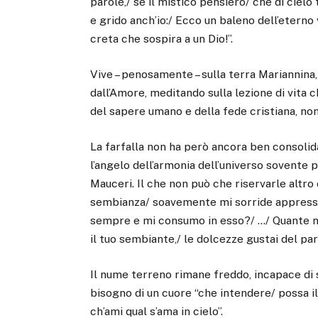
parole,/ se il mistico pensiero/ che di ciel
e grido anch’io:/ Ecco un baleno dell’eterno
creta che sospira a un Dio!”.
Vive – penosamente – sulla terra Mariannina, m
dall’Amore, meditando sulla lezione di vita 
del sapere umano e della fede cristiana, non
La farfalla non ha però ancora ben consolida
l’angelo dell’armonia dell’universo sovente 
Mauceri. Il che non può che riservarle altro 
sembianza/ soavemente mi sorride appresso?
sempre e mi consumo in esso?/ …/ Quante notti
il tuo sembiante,/ le dolcezze gustai del par
Il nume terreno rimane freddo, incapace di s
bisogno di un cuore “che intendere/ possa il 
ch’ami qual s’ama in cielo”.