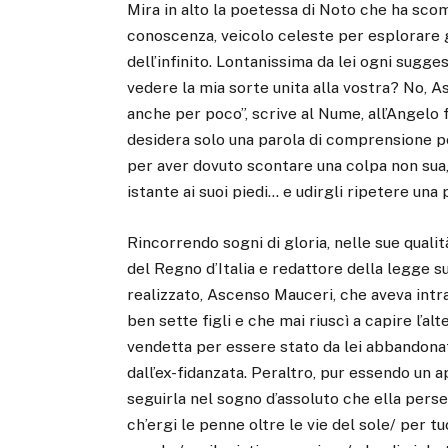
Mira in alto la poetessa di Noto che ha scomm
conoscenza, veicolo celeste per esplorare gl
dell’infinito. Lontanissima da lei ogni sugge
vedere la mia sorte unita alla vostra? No, A
anche per poco”, scrive al Nume, all’Angelo f
desidera solo una parola di comprensione p
per aver dovuto scontare una colpa non sua,
istante ai suoi piedi… e udirgli ripetere una 
Rincorrendo sogni di gloria, nelle sue qualit
del Regno d’Italia e redattore della legge 
realizzato, Ascenso Mauceri, che aveva intr
ben sette figli e che mai riuscì a capire l’a
vendetta per essere stato da lei abbandona
dall’ex-fidanzata. Peraltro, pur essendo un a
seguirla nel sogno d’assoluto che ella perse
ch’ergi le penne oltre le vie del sole/ per 