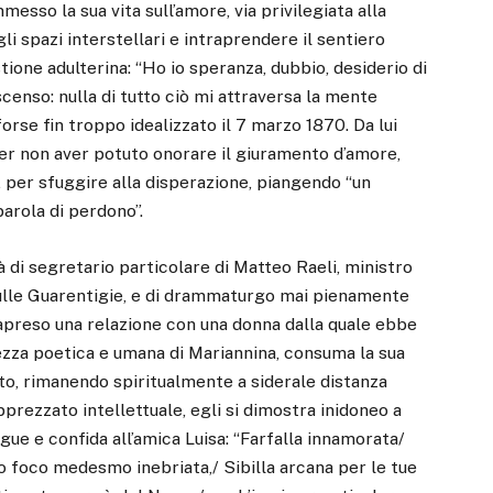
esso la sua vita sull’amore, via privilegiata alla
i spazi interstellari e intraprendere il sentiero
stione adulterina: “Ho io speranza, dubbio, desiderio di
scenso: nulla di tutto ciò mi attraversa la mente
orse fin troppo idealizzato il 7 marzo 1870. Da lui
er non aver potuto onorare il giuramento d’amore,
 per sfuggire alla disperazione, piangendo “un
parola di perdono”.
à di segretario particolare di Matteo Raeli, ministro
sulle Guarentigie, e di drammaturgo mai pienamente
apreso una relazione con una donna dalla quale ebbe
ltezza poetica e umana di Mariannina, consuma la sua
to, rimanendo spiritualmente a siderale distanza
pprezzato intellettuale, egli si dimostra inidoneo a
gue e confida all’amica Luisa: “Farfalla innamorata/
tuo foco medesmo inebriata,/ Sibilla arcana per le tue