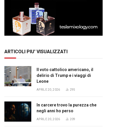
ARTICOLI PIU' VISUALIZZATI
Il voto cattolico americano, il
delirio di Trump e i viaggi di
Leone
APRILE 20, 2026
295
In carcere trovo la purezza che
negli anni ho perso
APRILE 20, 2026
209