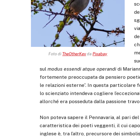
sc
de
sg
vi
de
ch
me
Foto di
TheOtherKev
da
Pixabay
su
sul
modus essendi atque operandi
di Mariann
fortemente preoccupata da pensiero poetic
le relazioni esterne”. In questa particolare 
lo scienziato intendeva cogliere l’ecceziona
allorché era posseduta dalla passione travol
Non poteva sapere il Pennavaria, al pari del
caratteristica dei poeti veggenti, il cui cap
inglese è, tra l’altro, precursore dei simbolis