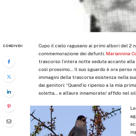
Cupo il cielo ragusano ai primi albori del 2
CONDIVIDI
commemorazione dei defunti.
Mariannina C
trascorso l’intera notte seduta accanto all
così prossimo… Il suo sguardo è ora perso n
immagini della trascorsa esistenza nella su
dai genitori: “Quand’io ripenso a la mia pri
soletta… e all’aure innamorate/ affido nel sil
Le
ag
sc
in