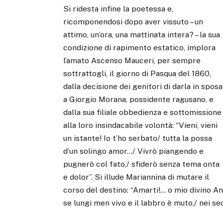
Si ridesta infine la poetessa e,
ricomponendosi dopo aver vissuto – un
attimo, un’ora, una mattinata intera? – la sua
condizione di rapimento estatico, implora
l’amato Ascenso Mauceri, per sempre
sottrattogli, il giorno di Pasqua del 1860,
dalla decisione dei genitori di darla in sposa
a Giorgio Morana, possidente ragusano, e
dalla sua filiale obbedienza e sottomissione
alla loro insindacabile volontà: “Vieni, vieni
un istante! Io t’ho serbato/ tutta la possa
d’un solingo amor…/ Vivrò piangendo e
pugnerò col fato,/ sfiderò senza tema onta
e dolor”. Si illude Mariannina di mutare il
corso del destino: “Amarti!… o mio divino An
se lungi men vivo e il labbro è muto,/ nei sec