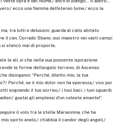
o ti veste opra è del Nume,/ anch’io piango… ti adoro…
 vero,/ ecco una fiamma dell’etereo lume,/ ecco la
a, tra lutti e delusioni, guarda al cielo abitato
che il can. Corrado Sbano, suo maestro nei vasti campi
 si stancò mai di proporle.
te le ali, sì che nella sua possente ispirazione
prende le forme dell’angelo terreno, di Ascenso
che disinganni: “Perché, diletto mio, la tua
/ Perché, se il mio dolor non ha speranza,/ vivo pur
 sognando il tuo sorriso,/ i tuoi baci, i tuoi sguardi,
adiso:/ gustai gli amplessi d’un celeste amante!”.
eguire il volo tra le stelle Mariannina, che ha
mio spirto anelo,/ ch’abbia il candor degli angeli,/