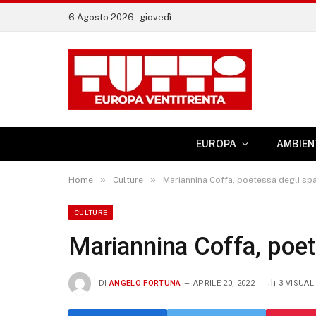
6 Agosto 2026 - giovedì
EUROPA
AMBIEN
»
»
Home
Culture
Mariannina Coffa, poetessa degli spazi
CULTURE
Mariannina Coffa, poete
DI
ANGELO FORTUNA
APRILE 20, 2022
3
VISUAL