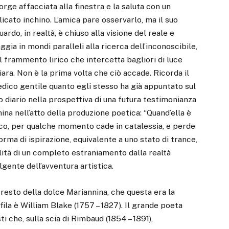
orge affacciata alla finestra e la saluta con un
licato inchino. L’amica pare osservarlo, ma il suo
uardo, in realtà, è chiuso alla visione del reale e
aggia in mondi paralleli alla ricerca dell’inconoscibile,
l frammento lirico che intercetta bagliori di luce
iara. Non è la prima volta che ciò accade. Ricorda il
dico gentile quanto egli stesso ha già appuntato sul
o diario nella prospettiva di una futura testimonianza
ina nell’atto della produzione poetica: “Quand’ella è
o, per qualche momento cade in catalessia, e perde
forma di ispirazione, equivalente a uno stato di trance,
lità di un completo estraniamento dalla realtà
gente dell’avventura artistica.
 resto della dolce Mariannina, che questa era la
ofila è William Blake (1757 – 1827). Il grande poeta
ti che, sulla scia di Rimbaud (1854 – 1891),