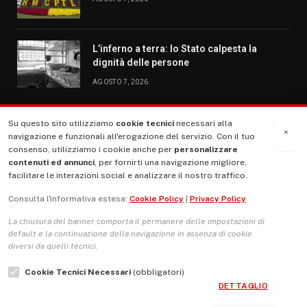
L’inferno a terra: lo Stato calpesta la
dignità delle persone
AGOSTO 7, 2026
Su questo sito utilizziamo
cookie tecnici
necessari alla
MENU
×
navigazione e funzionali all'erogazione del servizio. Con il tuo
consenso, utilizziamo i cookie anche per
personalizzare
contenuti ed annunci
, per fornirti una navigazione migliore,
La Nostra Storia
facilitare le interazioni social e analizzare il nostro traffico.
La governance del sito giornale TUTTI Europa ventitrenta
Consulta l'informativa estesa:
Cookie Policy
|
Privacy Policy
Comitato promotore
La chiusura del banner comporta il permanere delle impostazioni di
Le Copertine
default e la continuazione della navigazione in assenza di cookie
diversi da quelli tecnici.
L’Associazione
Cookie Tecnici Necessari
(obbligatori)
Indirizzo Socio Politico Culturale
DETTAGLIO
Cambio di passo