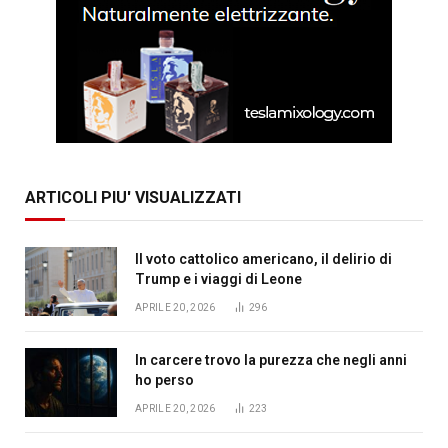
ARTICOLI PIU' VISUALIZZATI
Il voto cattolico americano, il delirio di
Trump e i viaggi di Leone
APRILE 20, 2026
296
In carcere trovo la purezza che negli anni
ho perso
APRILE 20, 2026
223